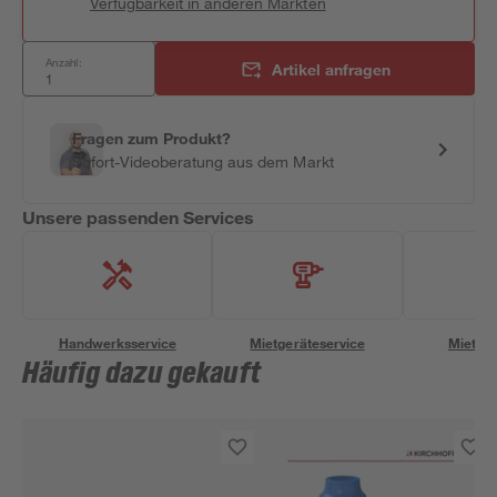
Verfügbarkeit in anderen Märkten
Anzahl:
Artikel anfragen
Fragen zum Produkt?
Sofort-Videoberatung aus dem Markt
Unsere passenden Services
Handwerksservice
Mietgeräteservice
Miettra
Häufig dazu gekauft