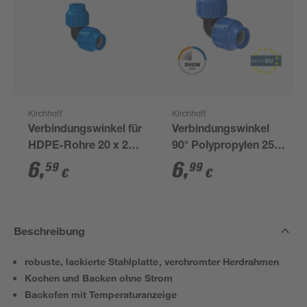
Kirchhoff
Kirchhoff
Verbindungswinkel für
Verbindungswinkel
HDPE-Rohre 20 x 20
90° Polypropylen 25 x
mm
25 mm
6
,
6
,
59
99
€
€
Beschreibung
robuste, lackierte Stahlplatte, verchromter Herdrahmen
Kochen und Backen ohne Strom
Backofen mit Temperaturanzeige