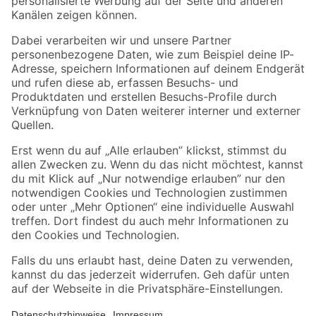
Folge uns
Zahlungsarten
Versandarten
Sicher einkaufen
Jetzt die toom-App herunterladen
Alle Preisangaben in EUR inkl. gesetzl. MwSt.. Die dargestellten Angebote sind unter
Umständen nicht in allen Märkten verfügbar. Die angegebenen Verfügbarkeiten beziehen
sich auf den unter "Mein Markt" ausgewählten toom Baumarkt. Alle Angebote und
Produkte nur solange der Vorrat reicht.