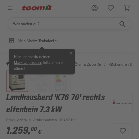
Mein Markt:
Troisdorf
✕
Hier kannst du deinen
, falls er nicht
Markt anpassen
/
Bauen & Renovieren
/
Kamine, Öfen & Zubehör
/
Küchenöfen & He
stimmt.
Landhausherd 'K76 70' rechts
elfenbein 7,3 kW
Produktdetails
| Artikelnummer
:
10498111
1.259
,
00
€