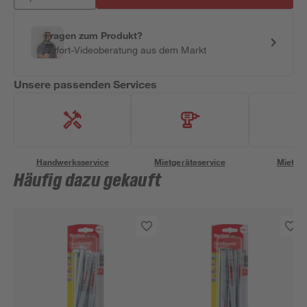
Fragen zum Produkt?
Sofort-Videoberatung aus dem Markt
Unsere passenden Services
Handwerksservice
Mietgeräteservice
Miettra
Häufig dazu gekauft