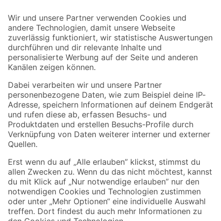
Bleib auf dem Laufenden mit unserem Newsletter
Der toom Newsletter: Keine Angebote und Aktionen mehr verpassen!
Zur Newsletter Anmeldung
Folge uns
Zahlungsarten
Versandarten
Sicher einkaufen
Jetzt die toom-App herunterladen