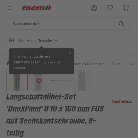
Mein Markt:
Troisdorf
✕
Hier kannst du deinen
, falls er nicht
Markt anpassen
/
Werkstatt & Maschinen
/
Eisenwaren & Beschläge
/
Dübel
/
Langs
stimmt.
Langschaftdübel-Set
'DuoXPand' Ø 10 x 160 mm FUS
mit Sechskantschraube, 8-
teilig