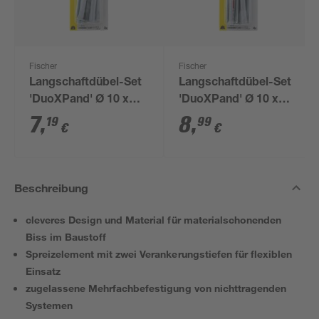
Fischer
Fischer
Langschaftdübel-Set
Langschaftdübel-Set
'DuoXPand' Ø 10 x
'DuoXPand' Ø 10 x
140 mm FUS mit
160 mm T mit
7
,
8
,
19
99
€
€
Sechskantschraube,
Senkkopfschraube, 8-
8-teilig
teilig
Beschreibung
cleveres Design und Material für materialschonenden
Biss im Baustoff
Spreizelement mit zwei Verankerungstiefen für flexiblen
Einsatz
zugelassene Mehrfachbefestigung von nichttragenden
Systemen