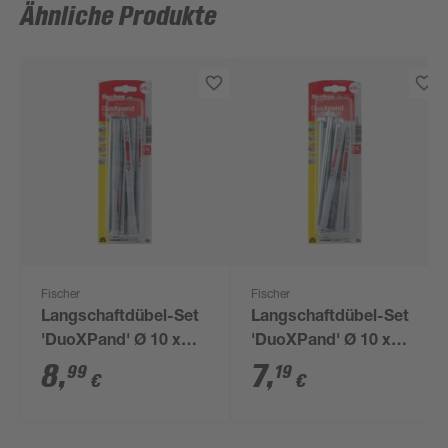
Ähnliche Produkte
Fischer
Fischer
Langschaftdübel-Set
Langschaftdübel-Set
'DuoXPand' Ø 10 x
'DuoXPand' Ø 10 x
160 mm T mit
140 mm FUS mit
8
,
7
,
99
19
€
€
Senkkopfschraube, 8-
Sechskantschraube,
teilig
8-teilig