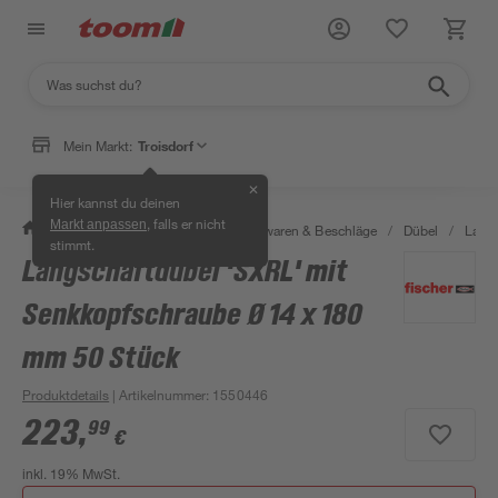
Mein Markt:
Troisdorf
✕
Hier kannst du deinen
, falls er nicht
Markt anpassen
/
Werkstatt & Maschinen
/
Eisenwaren & Beschläge
/
Dübel
/
Langs
stimmt.
Langschaftdübel 'SXRL' mit
Senkkopfschraube Ø 14 x 180
mm 50 Stück
Produktdetails
| Artikelnummer
:
1550446
223
,
99
€
inkl. 19% MwSt.