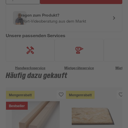
Fragen zum Produkt?
Sofort-Videoberatung aus dem Markt
Unsere passenden Services
Handwerksservice
Mietgeräteservice
Miettra
Häufig dazu gekauft
Mengenrabatt
Mengenrabatt
Bestseller