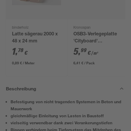
binderholz
Kronospan
Latte sägerau 2000 x
OSB3-Verlegeplatte
48 x 24 mm
'Cityboard'
ungeschliffen 1690 x
1
,
5
,
78
99
€
€
/ m²
634 x 12 mm
0,89 € / Meter
6,41 € / Pack
Beschreibung
Befestigung von nicht tragenden Systemen in Beton und
Mauerwerk
gleichmäßige Einleitung von Lasten in Baustoff
vielseitig verwendbar dank zwei Verankerungstiefen
Rippen verhindern beim Tiefersetzen das Mitdrehen des