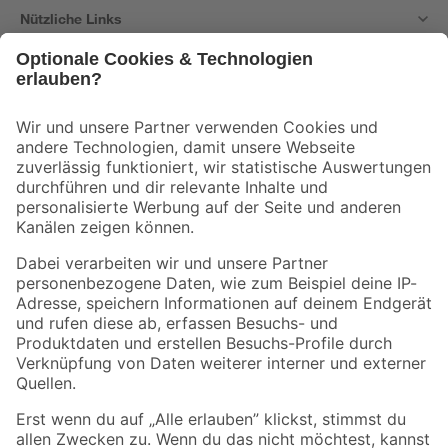
Nützliche Links
Bleib auf dem Laufenden mit unserem Newsletter
Der toom Newsletter: Keine Angebote und Aktionen mehr verpassen!
Zur Newsletter Anmeldung
Folge uns
Zahlungsarten
Versandarten
Sicher einkaufen