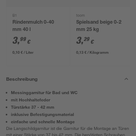
B1
toom
Rindenmulch 0-40
Spielsand beige 0-2
mm 40 l
mm 25 kg
3
,
3
,
99
29
€
€
0,10 € / Liter
0,13 € / Kilogramm
Beschreibung
Messinggarnitur für Bad und WC
mit Hochhaltefeder
Türstärke 37 - 42 mm
inklusive Befestigungsmaterial
einfache und schnelle Montage
Die Langschildgarnitur ist die Garnitur für die Montage an Türen
mit einer Stärke von 37 bis 42 mm. Die benötigten Schrauben