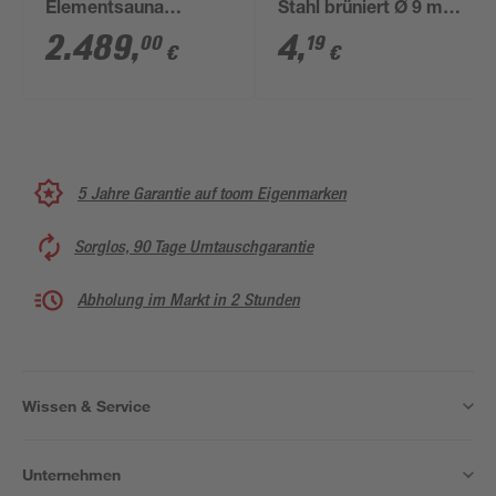
Elementsauna
Stahl brüniert Ø 9 mm
'Laukkala 2' mit 7,5
4-tlg.
2.489
,
4
,
00
19
€
€
kW OS-Ofenset,
Steuerung, Glastür,
Fenster 186,6 x 138,6
x 200 cm
5 Jahre Garantie auf toom Eigenmarken
Sorglos, 90 Tage Umtauschgarantie
Abholung im Markt in 2 Stunden
Wissen & Service
Unternehmen