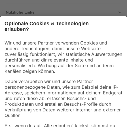
Nützliche Links
Bleib auf dem Laufenden mit unserem Newsletter
Der toom Newsletter: Keine Angebote und Aktionen mehr verpassen!
Zur Newsletter Anmeldung
Folge uns
Zahlungsarten
Versandarten
Sicher einkaufen