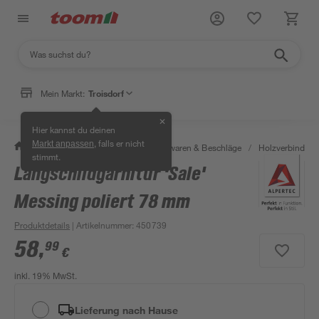
Mein Markt:
Troisdorf
✕
Hier kannst du deinen
, falls er nicht
Markt anpassen
/
Werkstatt & Maschinen
/
Eisenwaren & Beschläge
/
Holzverbinder 
stimmt.
Langschildgarnitur 'Sale'
Messing poliert 78 mm
Produktdetails
| Artikelnummer
:
450739
58
,
99
€
inkl. 19% MwSt.
Lieferung nach Hause