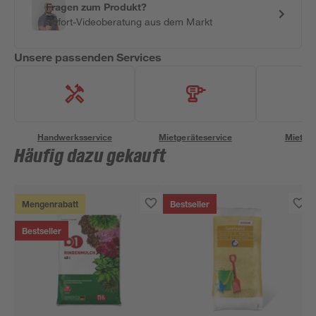
Fragen zum Produkt?
Sofort-Videoberatung aus dem Markt
Unsere passenden Services
Handwerksservice
Mietgeräteservice
Miettra
Häufig dazu gekauft
Mengenrabatt
Bestseller
Bestseller