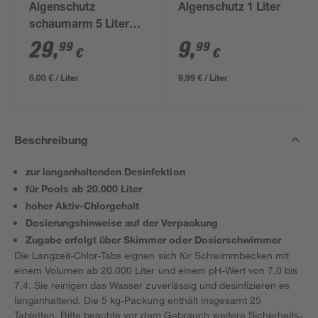
Algenschutz
Algenschutz 1 Liter
schaumarm 5 Liter
hochkonzentriert, für
29
,
9
,
99
99
€
€
die Poolpflege
6,00 € / Liter
9,99 € / Liter
Beschreibung
zur langanhaltenden Desinfektion
für Pools ab 20.000 Liter
hoher Aktiv-Chlorgehalt
Dosierungshinweise auf der Verpackung
Zugabe erfolgt über Skimmer oder Dosierschwimmer
Die Langzeit-Chlor-Tabs eignen sich für Schwimmbecken mit
einem Volumen ab 20.000 Liter und einem pH-Wert von 7,0 bis
7,4. Sie reinigen das Wasser zuverlässig und desinfizieren es
langanhaltend. Die 5 kg-Packung enthält insgesamt 25
Tabletten. Bitte beachte vor dem Gebrauch weitere Sicherheits-