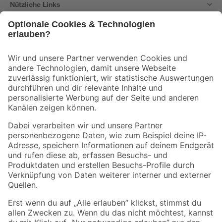
Nützliche Links
Bleib auf dem Laufenden mit unserem Newsletter
Der toom Newsletter: Keine Angebote und Aktionen mehr verpassen!
Zur Newsletter Anmeldung
Folge uns
Zahlungsarten
Versandarten
Sicher einkaufen