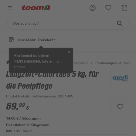
Mein Markt:
Troisdorf
✕
Hier kannst du deinen
, falls er nicht
Markt anpassen
/
Garten & Freizeit
/
Pools & Poolzubehör
/
Poolreinigung & Poolpfle
stimmt.
Langzeit-Chlortabs 5 kg, für
die Poolpflege
Produktdetails
| Artikelnummer
:
2801905
69
,
99
€
14,00 € / Kilogramm
Paketinhalt:
5 Kilogramm
inkl. 19% MwSt.