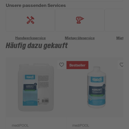
Unsere passenden Services
Handwerksservice
Mietgeräteservice
Miettra
Häufig dazu gekauft
Bestseller
mediPOOL
mediPOOL