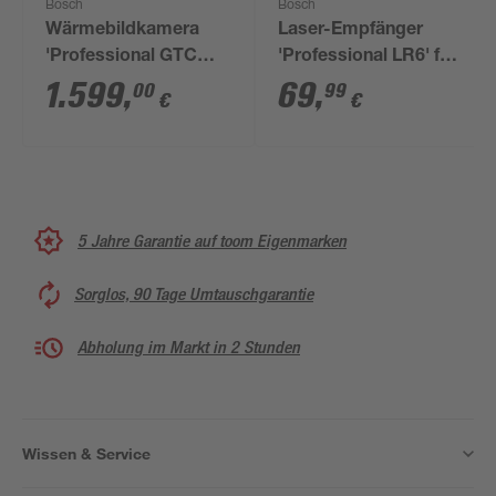
Bosch
Bosch
Wärmebildkamera
Laser-Empfänger
'Professional GTC
'Professional LR6' für
600 C' ohne Akku
GLL und GCL
1.599
,
69
,
00
99
€
€
5 Jahre Garantie auf toom Eigenmarken
Sorglos, 90 Tage Umtauschgarantie
Abholung im Markt in 2 Stunden
Wissen & Service