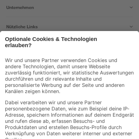
Unternehmen
Nützliche Links
Bleib auf dem Laufenden mit unserem Newsletter
Der toom Newsletter: Keine Angebote und Aktionen mehr verpassen!
Zur Newsletter Anmeldung
Folge uns
Zahlungsarten
Versandarten