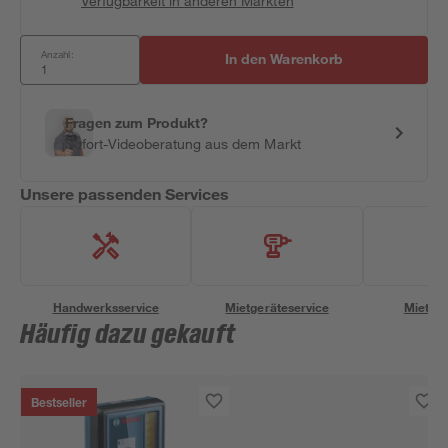
Verfügbarkeit in anderen Märkten
Anzahl:
In den Warenkorb
Fragen zum Produkt?
Sofort-Videoberatung aus dem Markt
Unsere passenden Services
Handwerksservice
Mietgeräteservice
Miettra
Häufig dazu gekauft
Bestseller