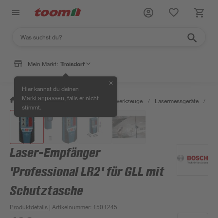
Mein Markt:
Troisdorf
✕
Hier kannst du deinen
, falls er nicht
Markt anpassen
/
Werkstatt & Maschinen
/
Messwerkzeuge
/
Lasermessgeräte
/
La
stimmt.
Laser-Empfänger
'Professional LR2' für GLL mit
Schutztasche
Produktdetails
| Artikelnummer
:
1501245