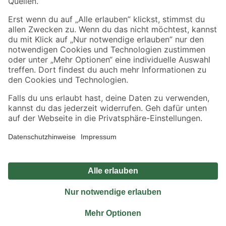
Sicher einkaufen
Jetzt die toom-App herunterladen
Alle Preisangaben in EUR inkl. gesetzl. MwSt.. Die dargestellten Angebote sind unter
Umständen nicht in allen Märkten verfügbar. Die angegebenen Verfügbarkeiten beziehen
sich auf den unter "Mein Markt" ausgewählten toom Baumarkt. Alle Angebote und
Produkte nur solange der Vorrat reicht.
*Paketversand ab 59 € versandkostenfrei, gilt nicht für Artikel mit Speditionsversand, hier
fallen zusätzliche Versandkosten an.
Datenschutz
Privatsphäre
Impressum
AGB
Nutzungsbedingungen
Widerrufsrecht
Vertrag widerrufen
Barrierefreiheit
© 2026 toom Baumarkt GmbH