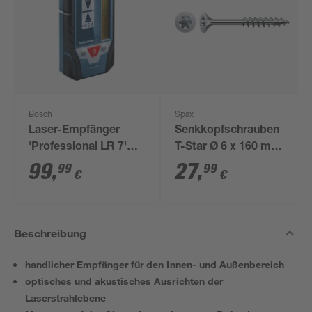
Bosch
Spax
Laser-Empfänger
Senkkopfschrauben
'Professional LR 7'
T-Star Ø 6 x 160 mm
mit Halterung und
50 Stück
99
,
27
,
99
99
€
€
Schutztasche
Beschreibung
handlicher Empfänger für den Innen- und Außenbereich
optisches und akustisches Ausrichten der
Laserstrahlebene