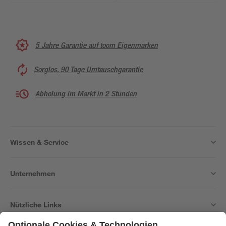
Halterung
5 Jahre Garantie auf toom Eigenmarken
Sorglos, 90 Tage Umtauschgarantie
Abholung im Markt in 2 Stunden
Wissen & Service
Unternehmen
Nützliche Links