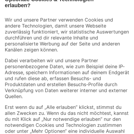
Bleib auf dem Laufenden mit unserem Newsletter
Der toom Newsletter: Keine Angebote und Aktionen mehr verpassen!
Zur Newsletter Anmeldung
Folge uns
Zahlungsarten
Versandarten
Sicher einkaufen
Jetzt die toom-App herunterladen