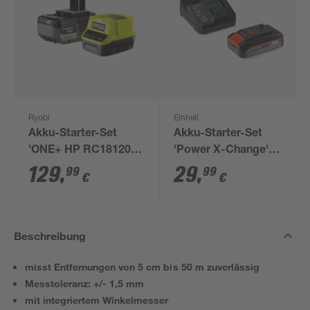
Ryobi
Einhell
Akku-Starter-Set
Akku-Starter-Set
'ONE+ HP RC18120-
'Power X-Change'
150X' 18 V 5,0 Ah mit
Ladegerät und Akku
129
,
29
,
99
99
€
€
Akku und Ladegerät
18 V 2,5 Ah
Beschreibung
misst Entfernungen von 5 cm bis 50 m zuverlässig
Messtoleranz: +/- 1,5 mm
mit integriertem Winkelmesser