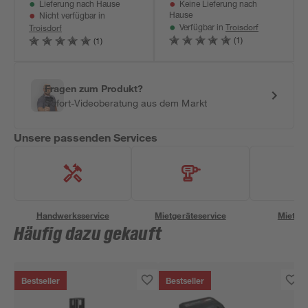
Lieferung nach Hause
Keine Lieferung nach
Schutztasche und
Hause
Nicht verfügbar in
Halterung
Troisdorf
Troisdorf
Verfügbar in
(1)
(1)
Fragen zum Produkt?
Sofort-Videoberatung aus dem Markt
Unsere passenden Services
Handwerksservice
Mietgeräteservice
Miettra
Häufig dazu gekauft
Bestseller
Bestseller