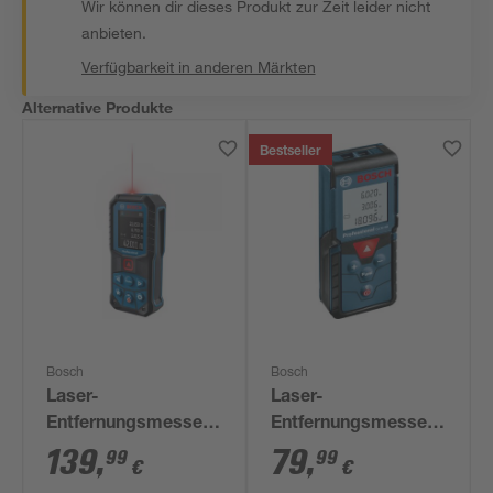
Wir können dir dieses Produkt zur Zeit leider nicht
anbieten.
Verfügbarkeit in anderen Märkten
Alternative Produkte
Bestseller
Bosch
Bosch
Laser-
Laser-
Entfernungsmesser
Entfernungsmesser
'Professional GLM
'Professional GLM
139
,
79
,
99
99
€
€
50-22' mit
40'