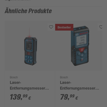
Ähnliche Produkte
Bestseller
Bosch
Bosch
Laser-
Laser-
Entfernungsmesser
Entfernungsmesser
'Professional GLM
'Professional GLM 40'
139
,
79
,
99
99
€
€
50-22' mit
Schutztasche und