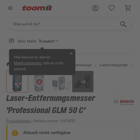
Mein Markt:
Troisdorf
✕
Hier kannst du deinen
, falls er nicht
Markt anpassen
/
Werkstatt & Maschinen
/
Messwerkzeuge
/
Lasermessgeräte
/
La
stimmt.
+
3
Laser-Entfernungsmesser
'Professional GLM 50 C'
Produktdetails
| Artikelnummer
:
1500833
Aktuell nicht verfügbar