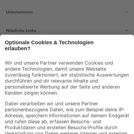
Unternehmen
Nützliche Links
Bleib auf dem Laufenden mit unserem Newsletter
Der toom Newsletter: Keine Angebote und Aktionen mehr verpassen!
Zur Newsletter Anmeldung
Folge uns
Zahlungsarten
Versandarten