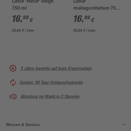
Lasur 'Natur' beige
Lasur
750 ml
mahagonifarben 750
ml
16
,
16
,
99
99
€
€
22,65 € / Liter
22,65 € / Liter
5 Jahre Garantie auf toom Eigenmarken
Sorglos, 90 Tage Umtauschgarantie
Abholung im Markt in 2 Stunden
Wissen & Service