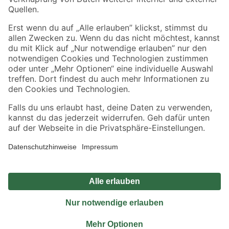
Sicher einkaufen
Jetzt die toom-App herunterladen
Alle Preisangaben in EUR inkl. gesetzl. MwSt.. Die dargestellten Angebote sind unter
Umständen nicht in allen Märkten verfügbar. Die angegebenen Verfügbarkeiten beziehen
sich auf den unter "Mein Markt" ausgewählten toom Baumarkt. Alle Angebote und
Produkte nur solange der Vorrat reicht.
*Paketversand ab 59 € versandkostenfrei, gilt nicht für Artikel mit Speditionsversand, hier
fallen zusätzliche Versandkosten an.
Datenschutz
Privatsphäre
Impressum
AGB
Nutzungsbedingungen
Widerrufsrecht
Vertrag widerrufen
Barrierefreiheit
© 2026 toom Baumarkt GmbH