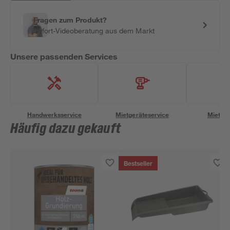
Fragen zum Produkt?
Sofort-Videoberatung aus dem Markt
Unsere passenden Services
Handwerksservice
Mietgeräteservice
Miettra
Häufig dazu gekauft
Bestseller