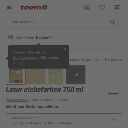
Mein Markt:
Troisdorf
✕
Hier kannst du deinen
, falls er nicht
Markt anpassen
/
Bauen & Renovieren
/
Farben, Lacke & Holzschutz
/
Holzschutz & 
stimmt.
+
2
Lasur eichefarben 750 ml
Produktdetails
| Artikelnummer
:
8250085
Inhalt und Farbe auswählen
Varianten aufrufen:
0,75 l | Eichefarben
|
Im Markt verfügbar