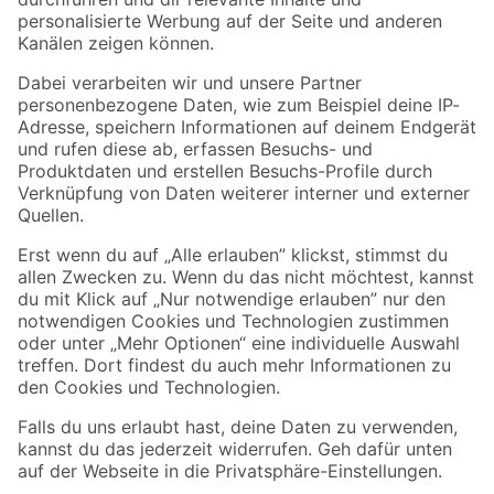
Folge uns
Zahlungsarten
Versandarten
Sicher einkaufen
Jetzt die toom-App herunterladen
Alle Preisangaben in EUR inkl. gesetzl. MwSt.. Die dargestellten Angebote sind unter
Umständen nicht in allen Märkten verfügbar. Die angegebenen Verfügbarkeiten beziehen
sich auf den unter "Mein Markt" ausgewählten toom Baumarkt. Alle Angebote und