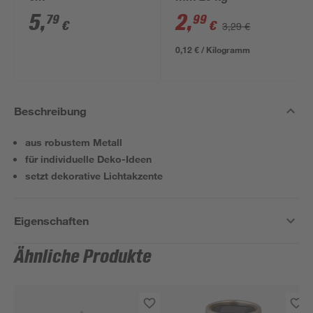
5
,
2
,
79
99
€
€
3,29 €
0,12 € / Kilogramm
Beschreibung
aus robustem Metall
für individuelle Deko-Ideen
setzt dekorative Lichtakzente
Eigenschaften
Ähnliche Produkte