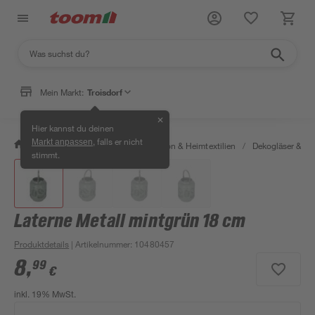
Mein Markt:
Troisdorf
✕
Hier kannst du deinen
, falls er nicht
Markt anpassen
/
Wohnen & Haushalt
/
Dekoration & Heimtextilien
/
Dekogläser & Wi
stimmt.
Laterne Metall mintgrün 18 cm
Produktdetails
| Artikelnummer
:
10480457
8
,
99
€
inkl. 19% MwSt.