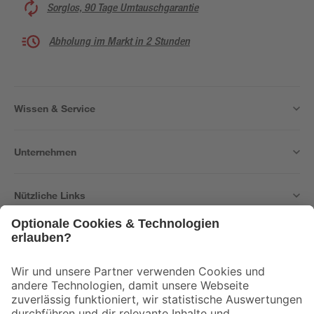
Sorglos, 90 Tage Umtauschgarantie
Abholung im Markt in 2 Stunden
Wissen & Service
Unternehmen
Nützliche Links
Bleib auf dem Laufenden mit unserem Newsletter
Der toom Newsletter: Keine Angebote und Aktionen mehr verpassen!
Zur Newsletter Anmeldung