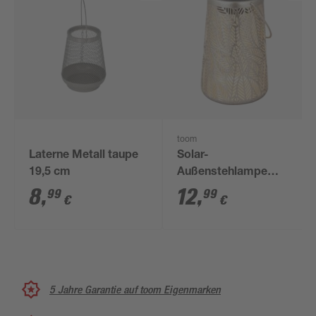
toom
Laterne Metall taupe
Solar-
19,5 cm
Außenstehlampe
warmweiß IP 44 Ø 11
8
,
12
,
99
99
€
€
x 18 cm
5 Jahre Garantie auf toom Eigenmarken