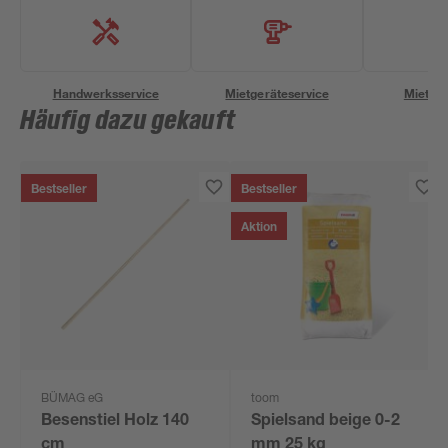
Handwerksservice
Mietgeräteservice
Miettra
Häufig dazu gekauft
Bestseller
Bestseller
Aktion
BÜMAG eG
toom
Besenstiel Holz 140
Spielsand beige 0-2
cm
mm 25 kg