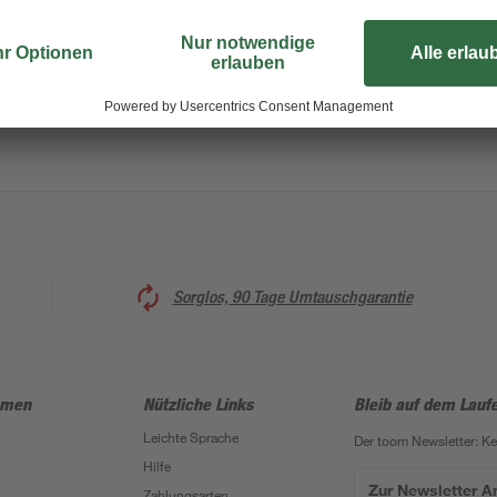
Sorglos, 90 Tage Umtauschgarantie
hmen
Nützliche Links
Bleib auf dem Lauf
Leichte Sprache
Der toom Newsletter: K
Hilfe
Zur Newsletter 
Zahlungsarten