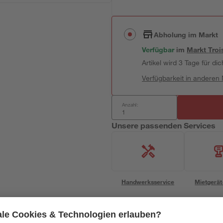
Abholung im Markt
Verfügbar
im
Markt
Troi
Artikel wird 3 Tage für dic
Verfügbarkeit in anderen
Anzahl:
Unsere passenden Services
Handwerksservice
Mietgerät