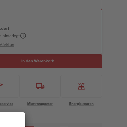
sdorf
h hinterlegt
 Märkten
In den Warenkorb
eservice
Miettransporter
Energie sparen