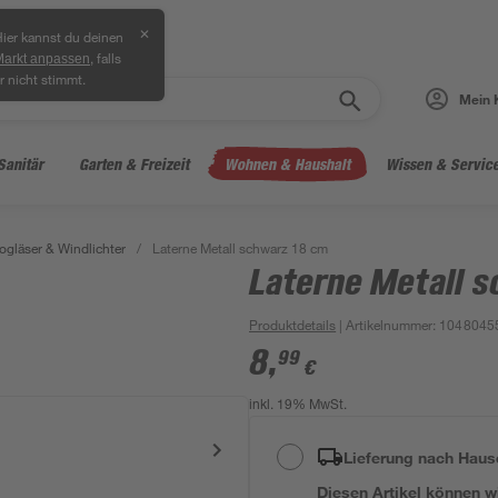
✕
ier kannst du deinen
, falls
Markt anpassen
r nicht stimmt.
Mein 
Sanitär
Garten & Freizeit
Wohnen & Haushalt
Wissen & Servic
ogläser & Windlichter
/
Laterne Metall schwarz 18 cm
Laterne Metall 
Produktdetails
| Artikelnummer
:
1048045
8
,
99
€
inkl. 19% MwSt.
Lieferung nach Haus
Diesen Artikel können wir