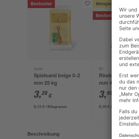
Bestseller
Mengenrabatt
Bestseller
toom
B1
Spielsand beige 0-2
Rindenmulch 0-4
mm 25 kg
mm 40 l
3
,
3
,
29
99
€
€
0,13 € / Kilogramm
0,10 € / Liter
Beschreibung