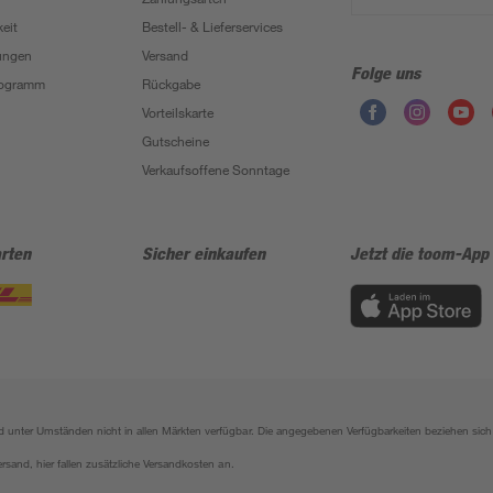
eit
Bestell- & Lieferservices
ungen
Versand
Folge uns
Programm
Rückgabe
Vorteilskarte
Gutscheine
Verkaufsoffene Sonntage
rten
Sicher einkaufen
Jetzt die toom-App
sind unter Umständen nicht in allen Märkten verfügbar. Die angegebenen Verfügbarkeiten beziehen s
ersand, hier fallen zusätzliche Versandkosten an.