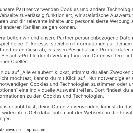
Bestseller
- 11 %
BÜMAG eG
0
Besenstiel Holz 140
Baueimer 12 l
cm
5
,
1
,
79
49
€
€
1,69 €