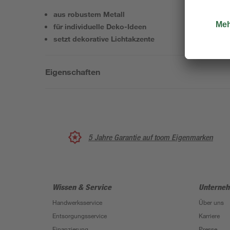
aus robustem Metall
für individuelle Deko-Ideen
setzt dekorative Lichtakzente
Eigenschaften
5 Jahre Garantie auf toom Eigenmarken
Wissen & Service
Unterne
Handwerksservice
Über uns
Entsorgungsservice
Karriere
Finanzierung
Presse