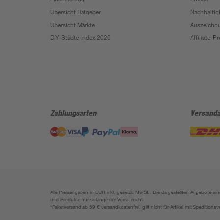
Übersicht Ratgeber
Nachhaltigk
Übersicht Märkte
Auszeichn
DIY-Städte-Index 2026
Affiliate-
Zahlungsarten
Versanda
Alle Preisangaben in EUR inkl. gesetzl. MwSt.. Die dargestellten Angebote 
und Produkte nur solange der Vorrat reicht.
*Paketversand ab 59 € versandkostenfrei, gilt nicht für Artikel mit Speditionsv