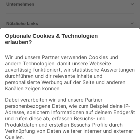
Unternehmen
Nützliche Links
Bleib auf dem Laufenden mit unserem Newsletter
Der toom Newsletter: Keine Angebote und Aktionen mehr verpassen!
Zur Newsletter Anmeldung
Folge uns
Zahlungsarten
Versandarten