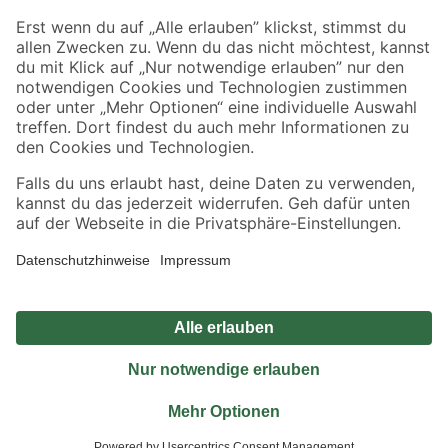
Sicher einkaufen
Jetzt die toom-App herunterladen
Alle Preisangaben in EUR inkl. gesetzl. MwSt.. Die dargestellten Angebote sind unter
Umständen nicht in allen Märkten verfügbar. Die angegebenen Verfügbarkeiten beziehen
sich auf den unter "Mein Markt" ausgewählten toom Baumarkt. Alle Angebote und
Produkte nur solange der Vorrat reicht.
*Paketversand ab 59 € versandkostenfrei, gilt nicht für Artikel mit Speditionsversand, hier
fallen zusätzliche Versandkosten an.
Datenschutz
Privatsphäre
Impressum
AGB
Nutzungsbedingungen
Widerrufsrecht
Vertrag widerrufen
Barrierefreiheit
© 2026 toom Baumarkt GmbH