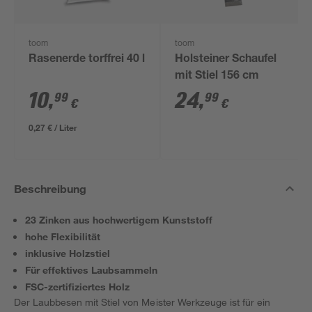
toom
toom
Rasenerde torffrei 40 l
Holsteiner Schaufel
mit Stiel 156 cm
10
,
24
,
99
99
€
€
0,27 € / Liter
Beschreibung
23 Zinken aus hochwertigem Kunststoff
hohe Flexibilität
inklusive Holzstiel
Für effektives Laubsammeln
FSC-zertifiziertes Holz
Der Laubbesen mit Stiel von Meister Werkzeuge ist für ein