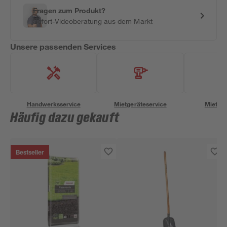
Fragen zum Produkt?
Sofort-Videoberatung aus dem Markt
Unsere passenden Services
Handwerksservice
Mietgeräteservice
Miettra
Häufig dazu gekauft
Bestseller