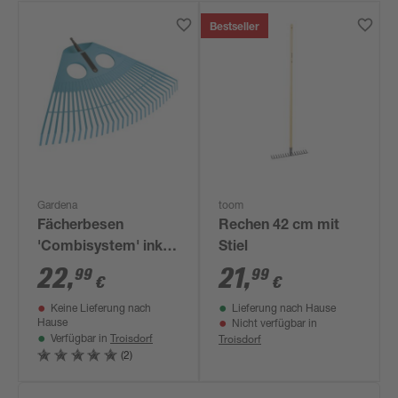
Bestseller
Gardena
toom
Fächerbesen
Rechen 42 cm mit
'Combisystem' inkl.
Stiel
Stiel
22
,
21
,
99
99
€
€
Keine Lieferung nach
Lieferung nach Hause
Hause
Nicht verfügbar in
Troisdorf
Troisdorf
Verfügbar in
(2)