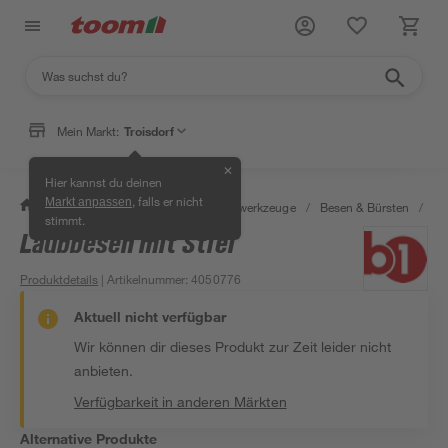
Mein Markt:
Troisdorf
✕
Hier kannst du deinen
, falls er nicht
Markt anpassen
/
Garten & Freizeit
/
Gartenhandwerkzeuge
/
Besen & Bürsten
/
La
stimmt.
Laubbesen mit Stiel
Produktdetails
| Artikelnummer
:
4050776
Aktuell nicht verfügbar
Wir können dir dieses Produkt zur Zeit leider nicht
anbieten.
Verfügbarkeit in anderen Märkten
Alternative Produkte