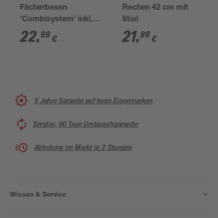
Fächerbesen
Rechen 42 cm mit
'Combisystem' inkl.
Stiel
Stiel
22
,
21
,
99
99
€
€
5 Jahre Garantie auf toom Eigenmarken
Sorglos, 90 Tage Umtauschgarantie
Abholung im Markt in 2 Stunden
Wissen & Service