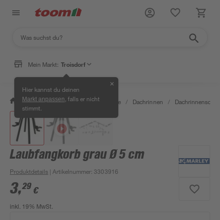
Mein Markt:
Troisdorf
✕
Hier kannst du deinen
, falls er nicht
Markt anpassen
/
Bauen & Renovieren
/
Baustoffe
/
Dachrinnen
/
Dachrinnenschut
stimmt.
Laubfangkorb grau Ø 5 cm
Produktdetails
| Artikelnummer
:
3303916
3
,
29
€
inkl. 19% MwSt.