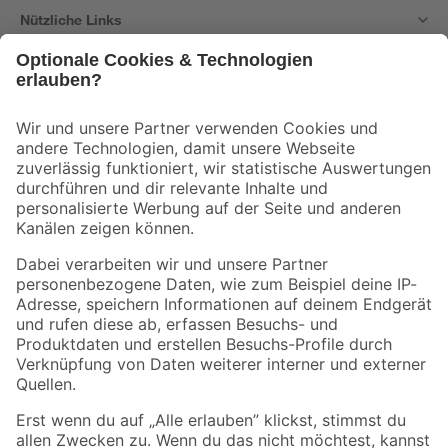
Nützliche Links
Bleib auf dem Laufenden mit unserem Newsletter
Der toom Newsletter: Keine Angebote und Aktionen mehr verpassen!
Zur Newsletter Anmeldung
Folge uns
Zahlungsarten
Versandarten
Sicher einkaufen