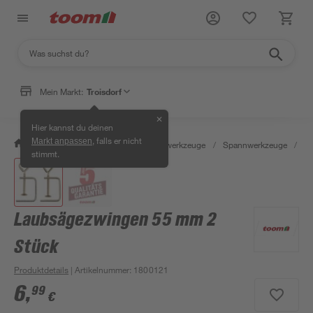
Mein Markt:
Troisdorf
✕
Hier kannst du deinen
, falls er nicht
Markt anpassen
/
Werkstatt & Maschinen
/
Handwerkzeuge
/
Spannwerkzeuge
/
Sc
stimmt.
Laubsägezwingen 55 mm 2
Stück
Produktdetails
| Artikelnummer
:
1800121
6
,
99
€