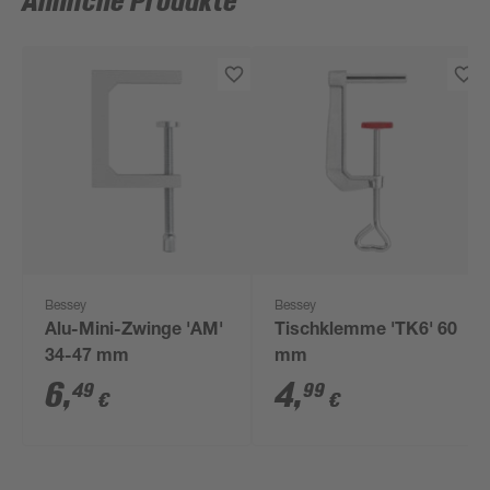
Ähnliche Produkte
Bessey
Bessey
Alu-Mini-Zwinge 'AM'
Tischklemme 'TK6' 60
34-47 mm
mm
6
,
4
,
49
99
€
€