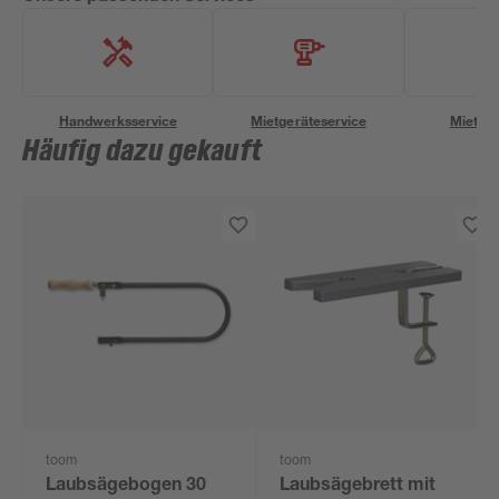
Handwerksservice
Mietgeräteservice
Miettra
Häufig dazu gekauft
toom
toom
Laubsägebogen 30
Laubsägebrett mit