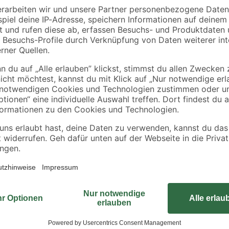
ux 13
Basics" Provence Ø
m
30 cm
6
,
3
,
79
29
€
€
denstruktur
t