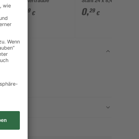
'Zuckertraube'
Stahl 24 x 8,4 mm
4
,
0
,
59
29
€
€