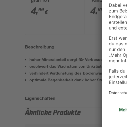
grün 10 l
'Fantasy' bordea
cm Topf
4
,
4
,
99
99
€
€
Beschreibung
hoher Mineralanteil sorgt für Verbesserung der Bo
erschwert das Wachstum von Unkräutern
verhindert Verdunstung des Bodenwassers
optimale Begehbarkeit dank hoher Strukturstabilitä
Eigenschaften
Ähnliche Produkte