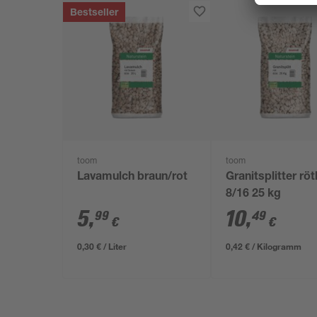
Bestseller
toom
toom
Lavamulch braun/rot
Granitsplitter röt
8/16 25 kg
5
,
10
,
99
49
€
€
0,30 € / Liter
0,42 € / Kilogramm