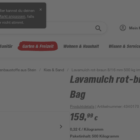
✕
ier kannst du deinen
, falls
Markt anpassen
r nicht stimmt.
Mein 
Sanitär
Garten & Freizeit
Wohnen & Haushalt
Wissen & Servic
enbaustoffe aus Stein
/
Kies & Sand
/
Lavamulch rot-braun 8/16 mm 500 kg im
Lavamulch rot-b
Bag
Produktdetails
| Artikelnummer
:
4340170
159
,
99
€
0,32 € / Kilogramm
Paketinhalt:
500 Kilogramm