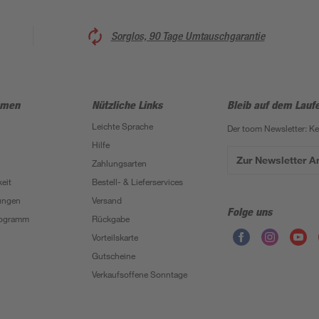
Sorglos, 90 Tage Umtauschgarantie
hmen
Nützliche Links
Bleib auf dem Lauf
Leichte Sprache
Der toom Newsletter: K
Hilfe
Zur Newsletter 
Zahlungsarten
eit
Bestell- & Lieferservices
ungen
Versand
Folge uns
Programm
Rückgabe
Vorteilskarte
Gutscheine
Verkaufsoffene Sonntage