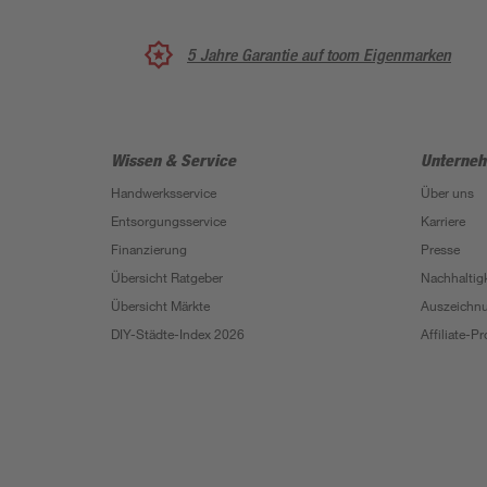
5 Jahre Garantie auf toom Eigenmarken
Wissen & Service
Unterne
Handwerksservice
Über uns
Entsorgungsservice
Karriere
Finanzierung
Presse
Übersicht Ratgeber
Nachhaltigk
Übersicht Märkte
Auszeichn
DIY-Städte-Index 2026
Affiliate-