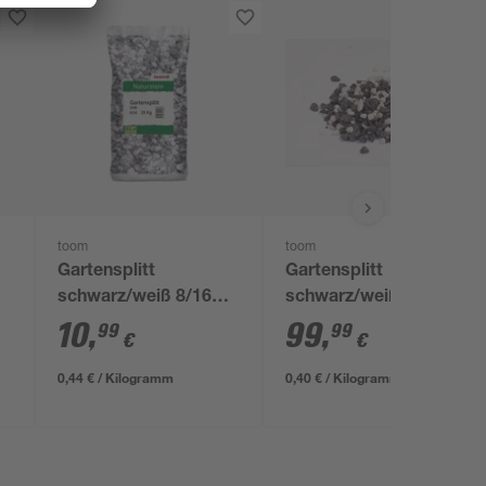
toom
toom
Gartensplitt
Gartensplitt
schwarz/weiß 8/16
schwarz/weiß 8/16
mm 25 kg
mm 250 kg im Big
10
,
99
,
99
99
€
€
Bag
0,44 € / Kilogramm
0,40 € / Kilogramm