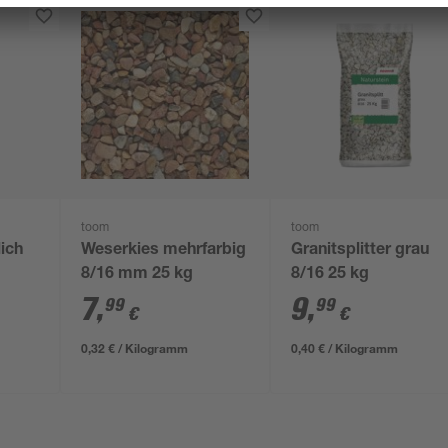
toom
toom
lich
Weserkies mehrfarbig
Granitsplitter grau
8/16 mm 25 kg
8/16 25 kg
7
,
9
,
99
99
€
€
0,32 € / Kilogramm
0,40 € / Kilogramm