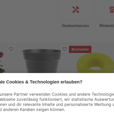
Handwerksservice
Mietgerät
Bestseller
Elho
Pflanzkübel "Green
Gewindedichtband 1