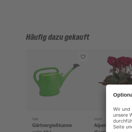
Häufig dazu gekauft
Geli
toom
Gärtnergießkanne
Alpenveilchen