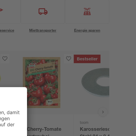
eservice
Miettransporter
Energie sparen
Bestseller
toom
2
BIO-Cherry-Tomate
Karosseriescheibe