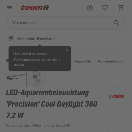
Mein Markt:
Troisdorf
✕
Hier kannst du deinen
, falls er nicht
Markt anpassen
/
Garten & Freizeit
/
Tierbedarf
/
Aquaristik
/
Aquarienbeleuchtung
stimmt.
LED-Aquarienbeleuchtung
'Precision' Cool Daylight 360
7,2 W
Produktdetails
| Artikelnummer
:
2660767