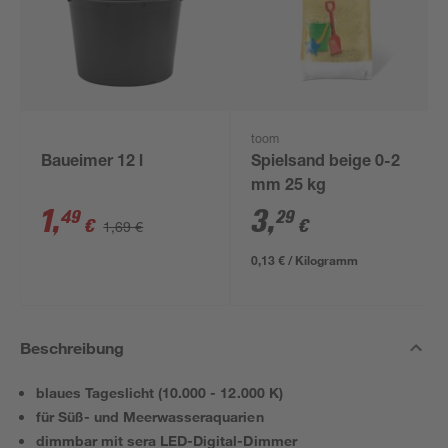
toom
Baueimer 12 l
Spielsand beige 0-2
mm 25 kg
1
,
3
,
49
29
€
€
1,69 €
0,13 € / Kilogramm
Beschreibung
blaues Tageslicht (10.000 - 12.000 K)
für Süß- und Meerwasseraquarien
dimmbar mit sera LED-Digital-Dimmer