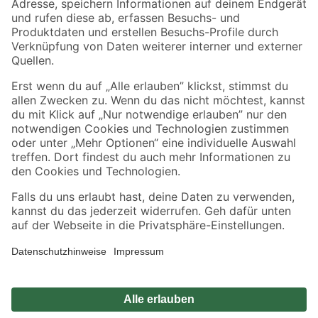
Zahlungsarten
Versandarten
Sicher einkaufen
Jetzt die toom-App herunterladen
Alle Preisangaben in EUR inkl. gesetzl. MwSt.. Die dargestellten Angebote sind unter
Umständen nicht in allen Märkten verfügbar. Die angegebenen Verfügbarkeiten beziehen
sich auf den unter "Mein Markt" ausgewählten toom Baumarkt. Alle Angebote und
Produkte nur solange der Vorrat reicht.
*Paketversand ab 59 € versandkostenfrei, gilt nicht für Artikel mit Speditionsversand, hier
fallen zusätzliche Versandkosten an.
Datenschutz
Privatsphäre
Impressum
AGB
Nutzungsbedingungen
Widerrufsrecht
Vertrag widerrufen