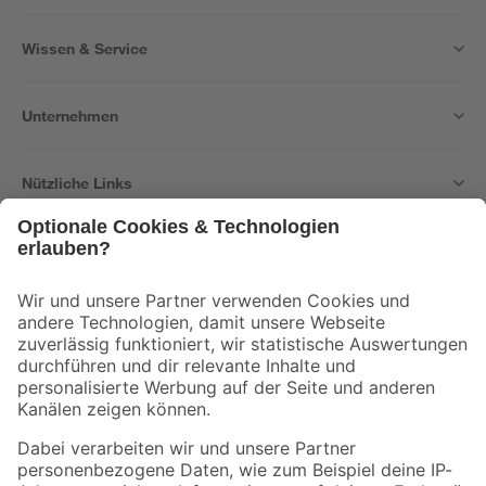
Wissen & Service
Unternehmen
Nützliche Links
Bleib auf dem Laufenden mit unserem Newsletter
Der toom Newsletter: Keine Angebote und Aktionen mehr verpassen!
Zur Newsletter Anmeldung
Folge uns