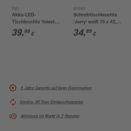
Eglo
Brilliant
Akku-LED-
Schreibtischleuchte
Tischleuchte 'Iniesta'
'Jerry' weiß 15 x 42,9
CCT
x 31 cm
39
,
34
,
99
99
€
€
cappuccino/schwarz
35 cm
5 Jahre Garantie auf toom Eigenmarken
Sorglos, 90 Tage Umtauschgarantie
Abholung im Markt in 2 Stunden