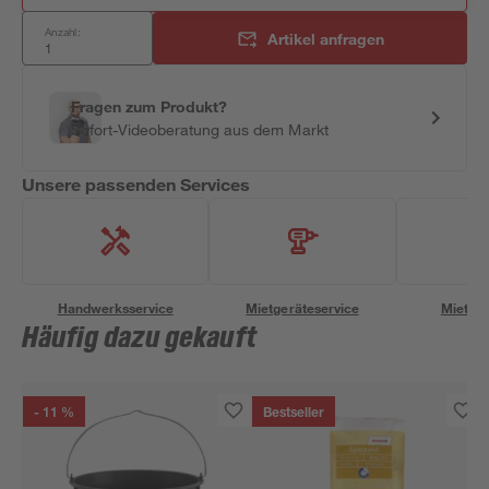
Anzahl:
Artikel anfragen
Fragen zum Produkt?
Sofort-Videoberatung aus dem Markt
Unsere passenden Services
Handwerksservice
Mietgeräteservice
Miettra
Häufig dazu gekauft
- 11 %
Bestseller