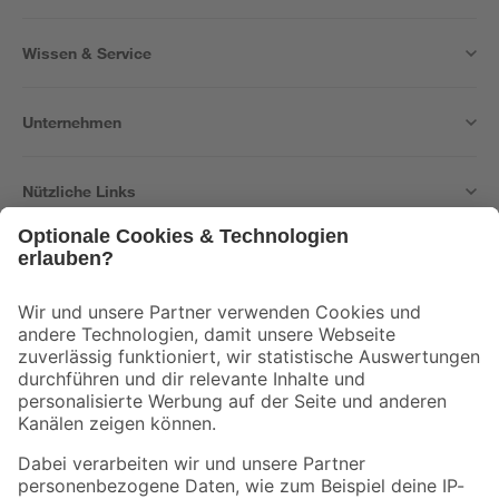
Wissen & Service
Unternehmen
Nützliche Links
Bleib auf dem Laufenden mit unserem Newsletter
Der toom Newsletter: Keine Angebote und Aktionen mehr verpassen!
Zur Newsletter Anmeldung
Folge uns