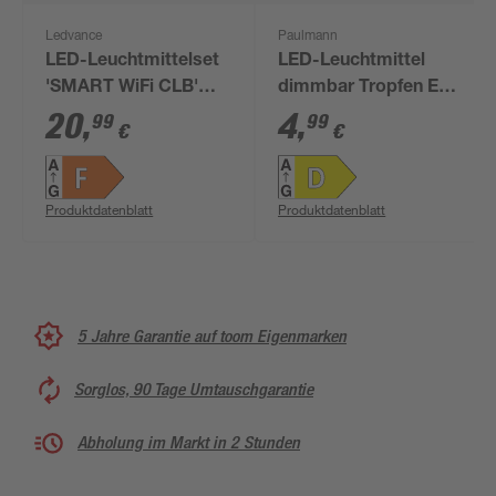
Ledvance
Paulmann
LED-Leuchtmittelset
LED-Leuchtmittel
'SMART WiFi CLB'
dimmbar Tropfen E14
dimmbar Kerze matt
5,9 W 806 lm
20
,
4
,
99
99
€
€
E14 4,9 W 470 lm
warmweiß
warmweiß 3 Stück
Produktdatenblatt
Produktdatenblatt
5 Jahre Garantie auf toom Eigenmarken
Sorglos, 90 Tage Umtauschgarantie
Abholung im Markt in 2 Stunden