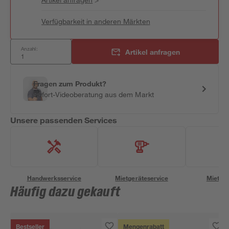
Verfügbarkeit in anderen Märkten
Anzahl:
Artikel anfragen
Fragen zum Produkt?
Sofort-Videoberatung aus dem Markt
Unsere passenden Services
Handwerksservice
Mietgeräteservice
Miettra
Häufig dazu gekauft
Bestseller
Mengenrabatt