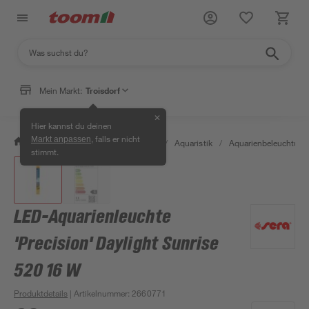
Mein Markt:
Troisdorf
✕
Hier kannst du deinen
, falls er nicht
Markt anpassen
/
Garten & Freizeit
/
Tierbedarf
/
Aquaristik
/
Aquarienbeleuchtung
stimmt.
LED-Aquarienleuchte
'Precision' Daylight Sunrise
520 16 W
Produktdetails
| Artikelnummer
:
2660771