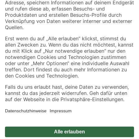
Zahlungsarten
Versandarten
Sicher einkaufen
Jetzt die toom-App herunterladen
Alle Preisangaben in EUR inkl. gesetzl. MwSt.. Die dargestellten Angebote sind unter
Umständen nicht in allen Märkten verfügbar. Die angegebenen Verfügbarkeiten beziehen
sich auf den unter "Mein Markt" ausgewählten toom Baumarkt. Alle Angebote und
Produkte nur solange der Vorrat reicht.
*Paketversand ab 59 € versandkostenfrei, gilt nicht für Artikel mit Speditionsversand, hier
fallen zusätzliche Versandkosten an.
Datenschutz
Privatsphäre
Impressum
AGB
Nutzungsbedingungen
Widerrufsrecht
Vertrag widerrufen