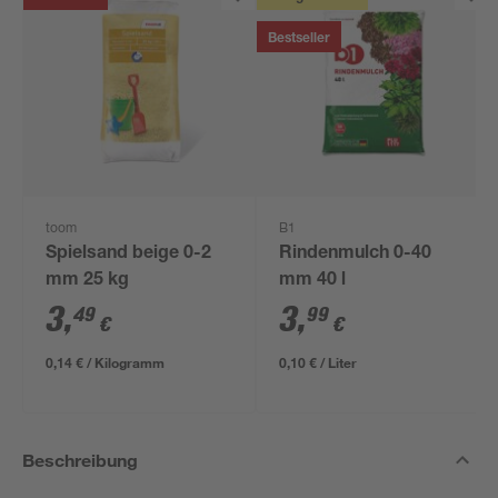
Bestseller
toom
B1
Spielsand beige 0-2
Rindenmulch 0-40
mm 25 kg
mm 40 l
3
,
3
,
49
99
€
€
0,14 € / Kilogramm
0,10 € / Liter
Beschreibung