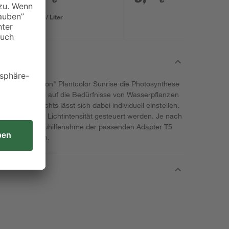
0,80 € / Liter
chte "Precision" Plantcolor Sunrise die Photosynthese
ahlt ein optimal auf die Bedürfnisse von Wasserpflanzen
winkel des Lichts lässt sich dabei individuell einstellen.
l-Dimmer die Lichtintensität gesteuert werden. Je nach
-Röhre unter Zuhilfenahme der passenden Adapter T5
64 cm anpassen.