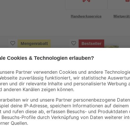
Handwerksservice
Mietgerät
Mengenrabatt
Bestseller
Bestseller
B1
toom
0-2
Rindenmulch 0-40
Rasensand 'Der
mm 40 l
Auflockernde' 25 kg
3
,
14
,
99
99
€
€