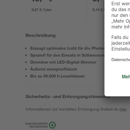
0,27 € / Liter
0,14 € / Kilogramm
Beschreibung
Erzeugt optimales Licht für die Photosynthese
Speziell für den Einsatz in Süßwasseraquarien
Dimmbar mit LED-Digital-Dimmer
Äußerst energieeffizient
Bis zu 30.000 h Leuchtdauer
Sicherheits- und Entsorgungshinweise
Informationen zur korrekten Entsorgung findest du
hier
.