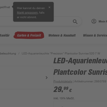
geöffnet
✕
Hier kannst du deinen
, falls
Markt anpassen
er nicht stimmt.
Mein 
Sanitär
Garten & Freizeit
Wohnen & Haushalt
Wissen & Servic
nbeleuchtung
/
LED-Aquarienleuchte "Precision" Plantcolor Sunrise 520 7 W
LED-Aquarienleu
Plantcolor Sunri
Produktdetails
| Artikelnummer
:
2660769
29
,
99
€
inkl. 19% MwSt.