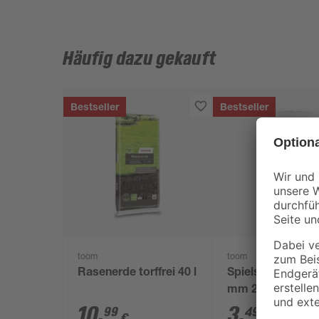
Häufig dazu gekauft
Bestseller
Bestseller
toom
toom
Rasenerde torffrei 40 l
Spielsand beige 
mm 25 kg
10
,
3
,
99
49
€
€