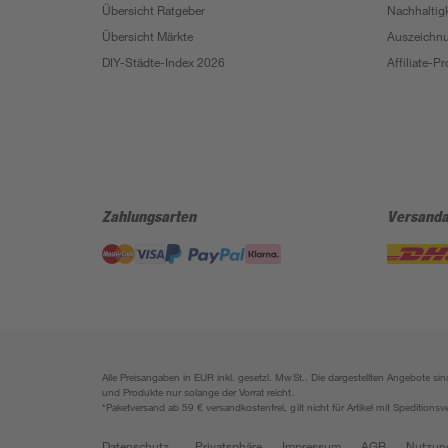
Übersicht Ratgeber
Nachhaltigk
Übersicht Märkte
Auszeichn
DIY-Städte-Index 2026
Affiliate-
Zahlungsarten
Versanda
Alle Preisangaben in EUR inkl. gesetzl. MwSt.. Die dargestellten Angebote 
und Produkte nur solange der Vorrat reicht.
*Paketversand ab 59 € versandkostenfrei, gilt nicht für Artikel mit Speditionsv
Datenschutz
Privatsphäre
Impressum
AGB
Nutzun