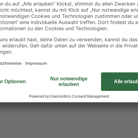
0,10 € / Liter
0,60 € / Kilogramm
Regen Sie mit der LED-Aquarienleu
Ihrer Aquarienpflanzen an. Sie str
abgestimmtes Licht aus. Der Einfall
Ebenso kann über einen LED-Digita
Aquariengröße lässt sich die LED
oder T8 in der Länge von 52 bis 