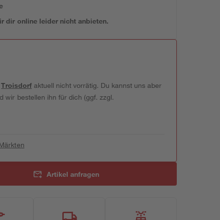
e
 dir online leider nicht anbieten.
t
Troisdorf
aktuell nicht vorrätig. Du kannst uns aber
wir bestellen ihn für dich (ggf. zzgl.
 Märkten
Artikel anfragen