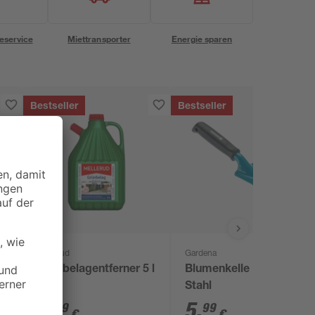
eservice
Miettransporter
Energie sparen
Bestseller
Bestseller
Mellerud
Gardena
Grünbelagentferner 5 l
Blumenkelle "Classic"
Stahl
3
,
5
,
99
99
€
€