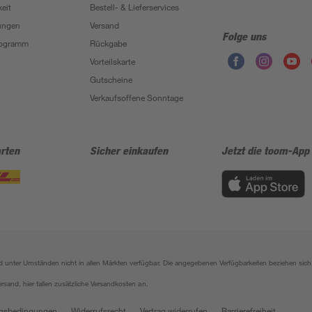
eit
Bestell- & Lieferservices
ungen
Versand
Folge uns
Programm
Rückgabe
Vorteilskarte
Gutscheine
Verkaufsoffene Sonntage
rten
Sicher einkaufen
Jetzt die toom-App
sind unter Umständen nicht in allen Märkten verfügbar. Die angegebenen Verfügbarkeiten beziehen s
ersand, hier fallen zusätzliche Versandkosten an.
gsbedingungen
Widerrufsrecht
Vertrag widerrufen
Barrierefreiheit