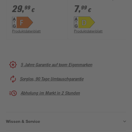
dimmbar Tropfen
806 lm warmweiß
29
,
7
,
99
99
€
€
matt E14 4,9 W 470 lm
RGB - tunable white 3
Stück
Produktdatenblatt
Produktdatenblatt
5 Jahre Garantie auf toom Eigenmarken
Sorglos, 90 Tage Umtauschgarantie
Abholung im Markt in 2 Stunden
Wissen & Service