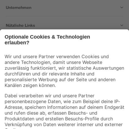
Unternehmen
Nützliche Links
Bleib auf dem Laufenden mit unserem Newsletter
Der toom Newsletter: Keine Angebote und Aktionen mehr verpassen!
Zur Newsletter Anmeldung
Folge uns
Zahlungsarten
Versandarten