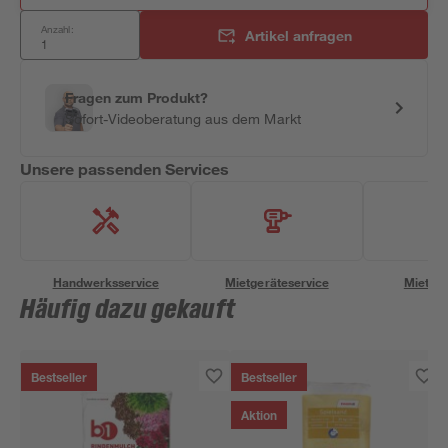
Anzahl:
Artikel anfragen
Fragen zum Produkt?
Sofort-Videoberatung aus dem Markt
Unsere passenden Services
Handwerksservice
Mietgeräteservice
Miettra
Häufig dazu gekauft
Bestseller
Bestseller
Aktion