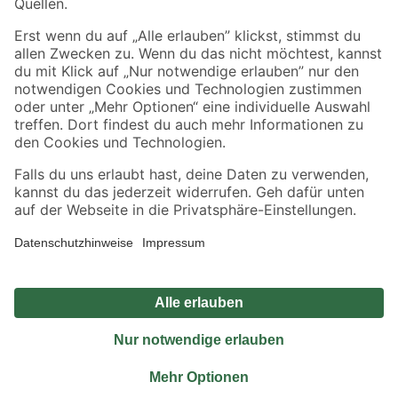
Sicher einkaufen
Jetzt die toom-App herunterladen
Alle Preisangaben in EUR inkl. gesetzl. MwSt.. Die dargestellten Angebote sind unter
Umständen nicht in allen Märkten verfügbar. Die angegebenen Verfügbarkeiten beziehen
sich auf den unter "Mein Markt" ausgewählten toom Baumarkt. Alle Angebote und
Produkte nur solange der Vorrat reicht.
*Paketversand ab 59 € versandkostenfrei, gilt nicht für Artikel mit Speditionsversand, hier
fallen zusätzliche Versandkosten an.
Datenschutz
Privatsphäre
Impressum
AGB
Nutzungsbedingungen
Widerrufsrecht
Vertrag widerrufen
Barrierefreiheit
© 2026 toom Baumarkt GmbH