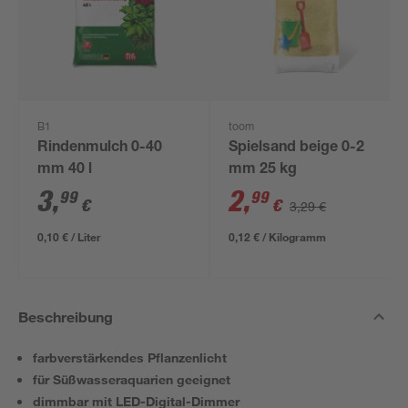
B1
toom
Rindenmulch 0-40
Spielsand beige 0-2
mm 40 l
mm 25 kg
3
,
2
,
99
99
€
€
3,29 €
0,10 € / Liter
0,12 € / Kilogramm
Beschreibung
farbverstärkendes Pflanzenlicht
für Süßwasseraquarien geeignet
dimmbar mit LED-Digital-Dimmer