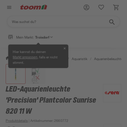
Mein Markt:
Troisdorf
✕
Hier kannst du deinen
, falls er nicht
Markt anpassen
/
Garten & Freizeit
/
Tierbedarf
/
Aquaristik
/
Aquarienbeleuchtung
stimmt.
LED-Aquarienleuchte
'Precision' Plantcolor Sunrise
820 11 W
Produktdetails
| Artikelnummer
:
2660772