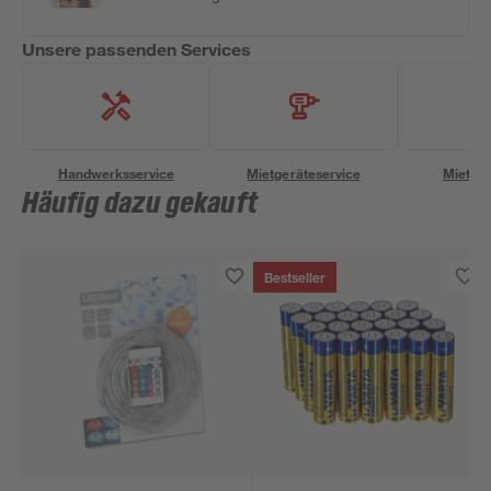
Unsere passenden Services
Handwerksservice
Mietgeräteservice
Miettra
Häufig dazu gekauft
Bestseller