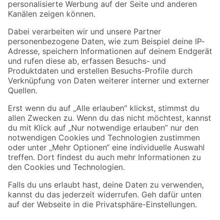
Folge uns
Zahlungsarten
Versandarten
Sicher einkaufen
Jetzt die toom-App herunterladen
Alle Preisangaben in EUR inkl. gesetzl. MwSt.. Die dargestellten Angebote sind unter
Umständen nicht in allen Märkten verfügbar. Die angegebenen Verfügbarkeiten beziehen
sich auf den unter "Mein Markt" ausgewählten toom Baumarkt. Alle Angebote und
Produkte nur solange der Vorrat reicht.