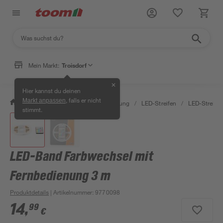
Mein Markt:
Troisdorf
✕
Hier kannst du deinen
, falls er nicht
Markt anpassen
/
Wohnen & Haushalt
/
Beleuchtung
/
LED-Streifen
/
LED-Streife
stimmt.
LED-Band Farbwechsel mit
Fernbedienung 3 m
Produktdetails
| Artikelnummer
:
9770098
14
,
99
€