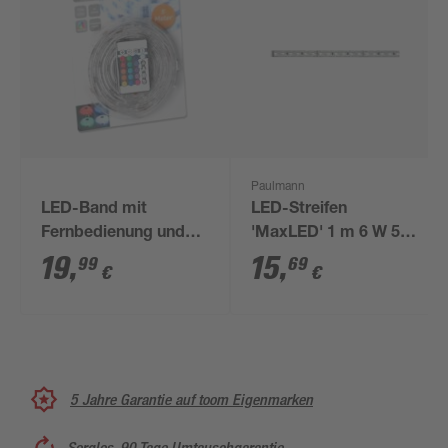
Paulmann
LED-Band mit
LED-Streifen
Fernbedienung und
'MaxLED' 1 m 6 W 550
Farbwechsler 5 m
lm warmweiß, silber
19
,
15
,
99
69
€
€
5 Jahre Garantie auf toom Eigenmarken
Sorglos, 90 Tage Umtauschgarantie