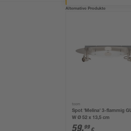
Alternative Produkte
toom
Spot 'Melina' 3-flammig G
W Ø 52 x 13,5 cm
59
,
99
€