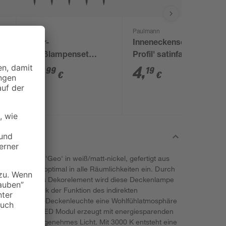
toom
Paulmann
Solar-
Inneneckenset 'Delta
Spießlampenset
Profil' satinfarben 2
7
warmweiß IP 44 7,5 x
Stück
14
,
4
,
99
19
€
€
43 cm 5 Stück
kenleuchte 'Geo' in weiß/matt-nickel, gefertigt aus
lichtes Design optimal in alle Räumlichkeiten ein. Durch
rahmen und das Dekorelement wird diese Deckenlampe
nbereich. Dank der Funktion des indirekten
chafft die LED-Deckenleuchte eine Wohlfühlatmosphäre
euchtung. Das LED Modul erzeugt mit energiesparenden
3000 lm ein angenehmes Licht. Mit 3000 K entsteht eine