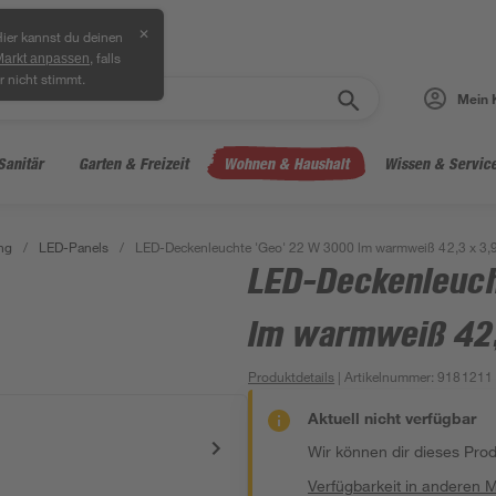
✕
ier kannst du deinen
, falls
Markt anpassen
r nicht stimmt.
Mein 
Sanitär
Garten & Freizeit
Wohnen & Haushalt
Wissen & Servic
ng
/
LED-Panels
/
LED-Deckenleuchte 'Geo' 22 W 3000 lm warmweiß 42,3 x 3,9
LED-Deckenleuch
lm warmweiß 42,
Produktdetails
| Artikelnummer
:
9181211
Aktuell nicht verfügbar
Wir können dir dieses Produ
Verfügbarkeit in anderen 