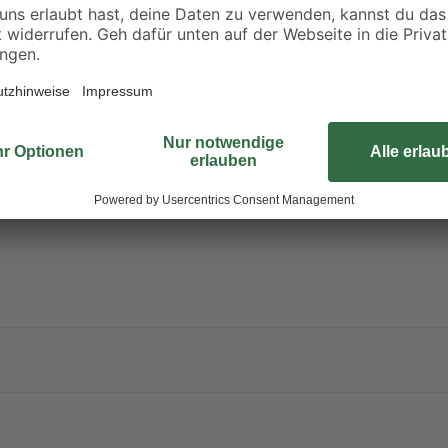
warmweiße Lichtfarbe. Die durchs
Platine liegt bei 25000 h. Durch di
im Innenbereich vorgesehen.