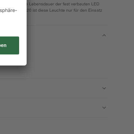
chnittlich hohe Lebensdauer der fest verbauten LED
e Schutzart IP 20 ist diese Leuchte nur für den Einsatz