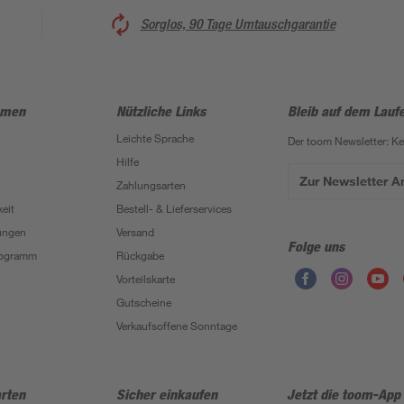
Sorglos, 90 Tage Umtauschgarantie
hmen
Nützliche Links
Bleib auf dem Lauf
Leichte Sprache
Der toom Newsletter: K
Hilfe
Zur Newsletter 
Zahlungsarten
eit
Bestell- & Lieferservices
ungen
Versand
Folge uns
Programm
Rückgabe
Vorteilskarte
Gutscheine
Verkaufsoffene Sonntage
rten
Sicher einkaufen
Jetzt die toom-App