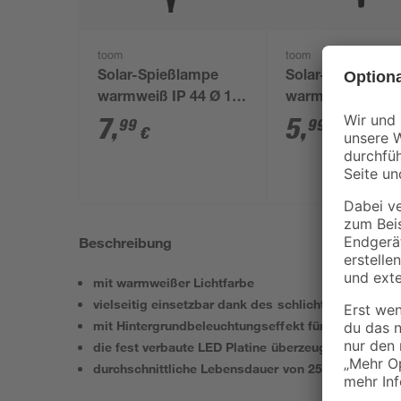
toom
toom
Solar-Spießlampe
Solar-Spießlamp
warmweiß IP 44 Ø 15
warmweiß IP 44 
x 44 cm
x 39 cm
7
,
5
,
99
99
€
€
Beschreibung
mit warmweißer Lichtfarbe
vielseitig einsetzbar dank des schlichten Design
mit Hintergrundbeleuchtungseffekt für eine ange
die fest verbaute LED Platine überzeugt mit energ
durchschnittliche Lebensdauer von 25000 Stunden