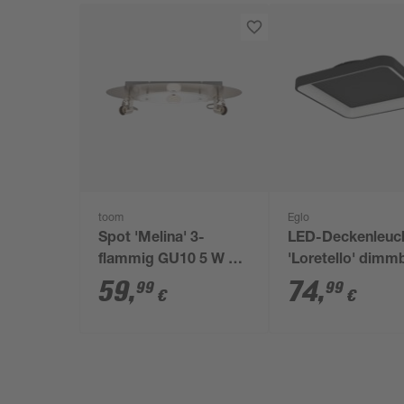
toom
Eglo
Spot 'Melina' 3-
LED-Deckenleuc
flammig GU10 5 W Ø
'Loretello' dimm
52 x 13,5 cm
1440 lm warmwe
59
,
74
,
99
99
€
€
bis tageslichtwe
x 7,5 cm