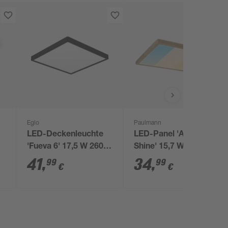
Eglo
Paulmann
LED-Deckenleuchte
LED-Panel 'Atria
'Fueva 6' 17,5 W 2600
Shine' 15,7 W 3140 lm
,5
lm warmweiß bis
warmweiß bis
41
,
34
,
99
99
€
€
tageslichtweiß 39 x
tageslichtweiß 29,8 x
2,5 cm
3,5 x 29,8 cm