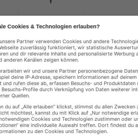
toom
toom
e
Solar-Spießlampe
Solar-
Ø 10
warmweiß IP 44 Ø 20
Außentischlampe
x 54,5 cm
warmweiß IP 44 Ø 2
12
,
9
,
99
99
€
€
x 11,5 cm
Die moderne, quadratische LED-Dec
Kunststoff, fügt sich durch ihr sch
den matt-nickelfarbenen Aufsatz
nehme Atmosphäre
zu einem Blickfang in deinem Woh
iesparenden 22 Watt
Hintergrundbeleuchtungseffekts s
und sorgt für eine optimale Ausl
22 W und einer Lichtleistung von 