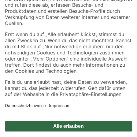
Zahlungsarten
Versandarten
Sicher einkaufen
Jetzt die toom-App herunterladen
Alle Preisangaben in EUR inkl. gesetzl. MwSt.. Die dargestellten Angebote sind unter
Umständen nicht in allen Märkten verfügbar. Die angegebenen Verfügbarkeiten beziehen
sich auf den unter "Mein Markt" ausgewählten toom Baumarkt. Alle Angebote und
Produkte nur solange der Vorrat reicht.
*Paketversand ab 59 € versandkostenfrei, gilt nicht für Artikel mit Speditionsversand, hier
fallen zusätzliche Versandkosten an.
Datenschutz
Privatsphäre
Impressum
AGB
Nutzungsbedingungen
Widerrufsrecht
Vertrag widerrufen