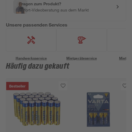
Fragen zum Produkt?
Sofort-Videoberatung aus dem Markt
Unsere passenden Services
Handwerksservice
Mietgeräteservice
Miettra
Häufig dazu gekauft
Bestseller