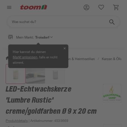
Mein Markt:
Troisdorf
✕
Hier kannst du deinen
, falls er nicht
Markt anpassen
/
Wohnen & Haushalt
/
Dekoration & Heimtextilien
/
Kerzen & Öllam
stimmt.
LED-Echtwachskerze
'Lumbre Rustic'
creme/goldfarben Ø 9 x 20 cm
Produktdetails
| Artikelnummer
:
4035669