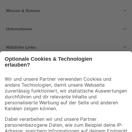
Wissen & Service
Unternehmen
Nützliche Links
Bleib auf dem Laufenden mit unserem Newsletter
Der toom Newsletter: Keine Angebote und Aktionen mehr verpassen!
Zur Newsletter Anmeldung
Folge uns