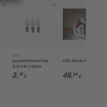
Saico
Leuchtmittelset klar
LED-Eisbär 60 cm
E10 3 W 3 Stück
m
2
,
49
,
79
99
€
€