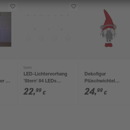
toom
LED-Lichtervorhang
Dekofigur
er 30
'Stern' 84 LEDs
Plüschwichtel
warmweiß 120 cm
ausziehbar 29-93 c
22
,
24
,
99
99
€
€