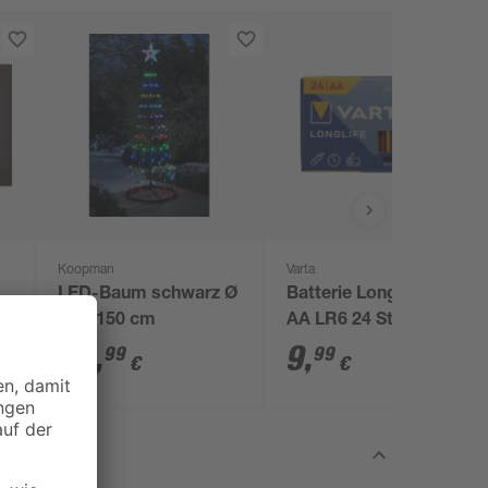
Koopman
Varta
LED-Baum schwarz Ø
Batterie Longlife 1,5 V
50 x 150 cm
AA LR6 24 Stück
34
,
9
,
99
99
€
€