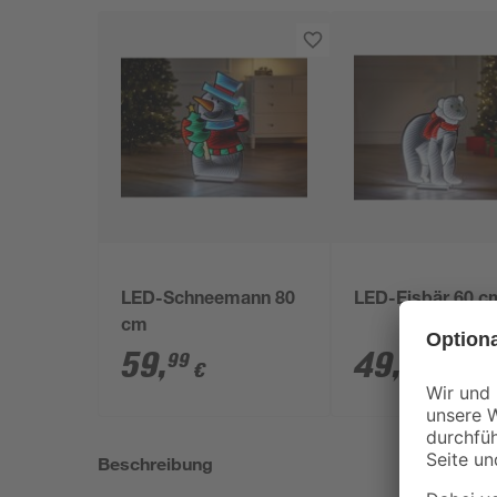
LED-Schneemann 80
LED-Eisbär 60 c
cm
59
,
49
,
99
99
€
€
Beschreibung