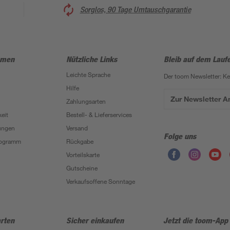
Sorglos, 90 Tage Umtauschgarantie
hmen
Nützliche Links
Bleib auf dem Lauf
Leichte Sprache
Der toom Newsletter: K
Hilfe
Zur Newsletter 
Zahlungsarten
eit
Bestell- & Lieferservices
ungen
Versand
Folge uns
Programm
Rückgabe
Vorteilskarte
Gutscheine
Verkaufsoffene Sonntage
rten
Sicher einkaufen
Jetzt die toom-App