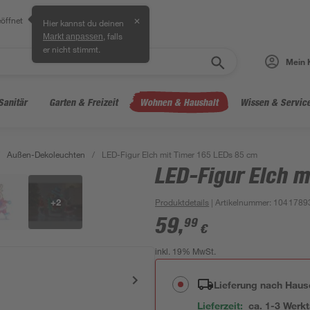
öffnet
✕
Hier kannst du deinen
, falls
Markt anpassen
er nicht stimmt.
Mein 
Sanitär
Garten & Freizeit
Wohnen & Haushalt
Wissen & Servic
Außen-Dekoleuchten
/
LED-Figur Elch mit Timer 165 LEDs 85 cm
LED-Figur Elch m
+
2
Produktdetails
| Artikelnummer
:
1041789
59
,
99
€
inkl. 19% MwSt.
Lieferung nach Haus
Lieferzeit:
ca. 1-3 Werk