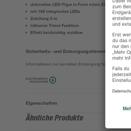
dekorative LED-Figur in Form eines Elchs
mit 165 integrierten LEDs
Zuleitung 5 m
inklusive Timer-Funktion
Effekt beidsichtig sichtbar
Sicherheits- und Entsorgungshinweise
Informationen zur korrekten Entsorgung findest du
hier
.
Eigenschaften
Ähnliche Produkte