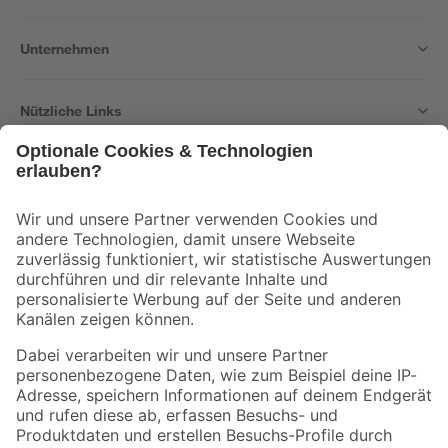
Unternehmen
Nützliche Links
Bleib auf dem Laufenden mit unserem Newsletter
Der toom Newsletter: Keine Angebote und Aktionen mehr verpassen!
Zur Newsletter Anmeldung
Folge uns
Zahlungsarten
Versandarten