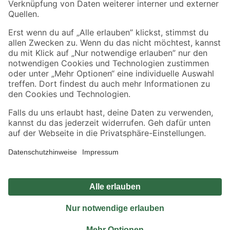
Sicher einkaufen
Jetzt die toom-App herunterladen
Alle Preisangaben in EUR inkl. gesetzl. MwSt.. Die dargestellten Angebote sind unter
Umständen nicht in allen Märkten verfügbar. Die angegebenen Verfügbarkeiten beziehen
sich auf den unter "Mein Markt" ausgewählten toom Baumarkt. Alle Angebote und
Produkte nur solange der Vorrat reicht.
*Paketversand ab 59 € versandkostenfrei, gilt nicht für Artikel mit Speditionsversand, hier
fallen zusätzliche Versandkosten an.
Datenschutz
Privatsphäre
Impressum
AGB
Nutzungsbedingungen
Widerrufsrecht
Vertrag widerrufen
Barrierefreiheit