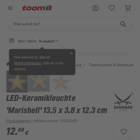
Mein Markt:
Troisdorf
✕
Hier kannst du deinen
, falls er nicht
Markt anpassen
/
Wohnen & Haushalt
/
Beleuchtung
/
Tischleuchten & Stehleuchten
stimmt.
LED-Keramikleuchte
'Marishell' 13,5 x 3,8 x 12,3 cm
Produktdetails
| Artikelnummer
:
10532092
12
,
99
€