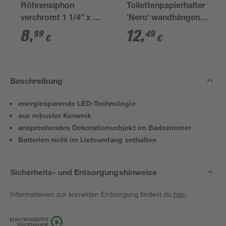
Röhrensiphon
Toilettenpapierhalter
verchromt 1 1/4" x 32
'Nero' wandhängend
mm
schwarz
8
,
12
,
99
49
€
€
Beschreibung
energiesparende LED-Technologie
aus robuster Keramik
ansprechendes Dekorationsobjekt im Badezimmer
Batterien nicht im Liefeumfang enthalten
Sicherheits- und Entsorgungshinweise
Informationen zur korrekten Entsorgung findest du
hier
.