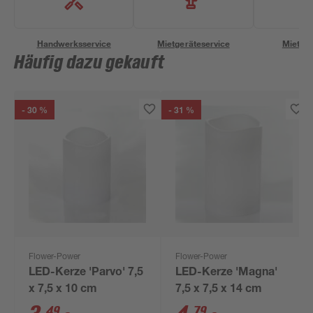
Handwerksservice
Mietgeräteservice
Miettra
Häufig dazu gekauft
- 30 %
- 31 %
Flower-Power
Flower-Power
LED-Kerze 'Parvo' 7,5
LED-Kerze 'Magna'
x 7,5 x 10 cm
7,5 x 7,5 x 14 cm
49
79