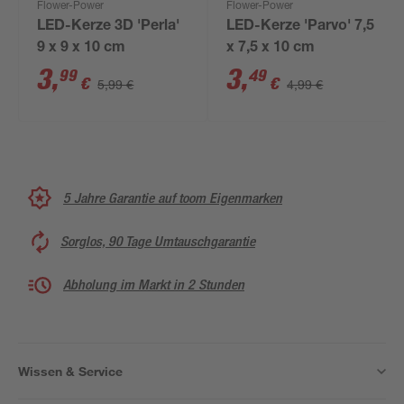
Flower-Power
Flower-Power
LED-Kerze 3D 'Perla'
LED-Kerze 'Parvo' 7,5
9 x 9 x 10 cm
x 7,5 x 10 cm
3
,
3
,
99
49
€
€
5,99 €
4,99 €
5 Jahre Garantie auf toom Eigenmarken
Sorglos, 90 Tage Umtauschgarantie
Abholung im Markt in 2 Stunden
Wissen & Service