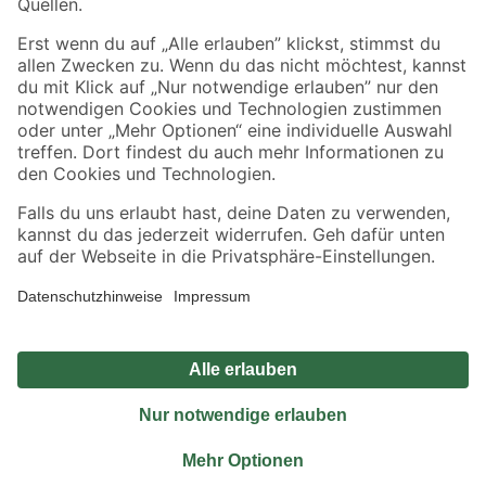
Sicher einkaufen
Jetzt die toom-App herunterladen
Alle Preisangaben in EUR inkl. gesetzl. MwSt.. Die dargestellten Angebote sind unter
Umständen nicht in allen Märkten verfügbar. Die angegebenen Verfügbarkeiten beziehen
sich auf den unter "Mein Markt" ausgewählten toom Baumarkt. Alle Angebote und
Produkte nur solange der Vorrat reicht.
*Paketversand ab 59 € versandkostenfrei, gilt nicht für Artikel mit Speditionsversand, hier
fallen zusätzliche Versandkosten an.
Datenschutz
Privatsphäre
Impressum
AGB
Nutzungsbedingungen
Widerrufsrecht
Vertrag widerrufen
Barrierefreiheit
© 2026 toom Baumarkt GmbH