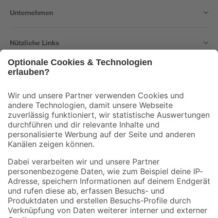
Unternehmen
Nützliche Links
Bleib auf dem Laufenden mit unserem Newsletter
Der toom Newsletter: Keine Angebote und Aktionen mehr verpassen!
Zur Newsletter Anmeldung
Folge uns
Zahlungsarten
Versandarten