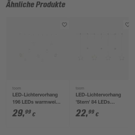
Ähnliche Produkte
toom
toom
LED-Lichtervorhang
LED-Lichtervorhang
196 LEDs warmweiß
'Stern' 84 LEDs
200 cm
warmweiß 120 cm
29
,
22
,
99
99
€
€