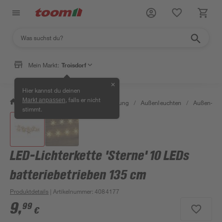
Mein Markt:
Troisdorf
✕
Hier kannst du deinen
, falls er nicht
Markt anpassen
/
Wohnen & Haushalt
/
Beleuchtung
/
Außenleuchten
/
Außen-Lich
stimmt.
LED-Lichterkette 'Sterne' 10 LEDs
batteriebetrieben 135 cm
Produktdetails
| Artikelnummer
:
4084177
9
,
99
€