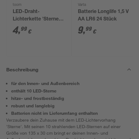
toom
Varta
LED-Draht-
Batterie Longlife 1,5 V
Lichterkette 'Sterne'
AA LR6 24 Stück
20 LEDs warmweiß
4
,
9
,
99
99
€
€
150 cm
Beschreibung
für den Innen- und Außenbereich
enthält 10 LED-Sterne
hitze- und frostbeständig
robust und langlebig
Batterien nicht im Lieferumfang enthalten
Verzaubere dein Zuhause mit dem LED-Lichtervorhang
'Sterne'. Mit seinen 10 strahlenden LED-Sternen auf einer
Größe von 135 x 30 cm bringt er deinen Innen- und