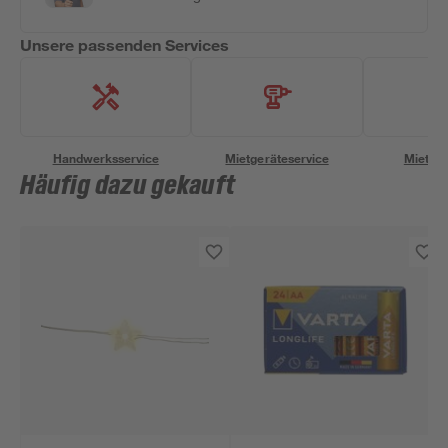
Unsere passenden Services
Handwerksservice
Mietgeräteservice
Miettra
Häufig dazu gekauft