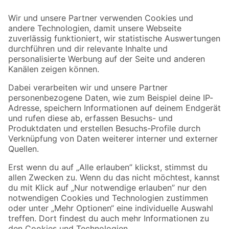
Bleib auf dem Laufenden mit unserem Newsletter
Der toom Newsletter: Keine Angebote und Aktionen mehr verpassen!
Zur Newsletter Anmeldung
Folge uns
Zahlungsarten
Versandarten
Sicher einkaufen
Jetzt die toom-App herunterladen