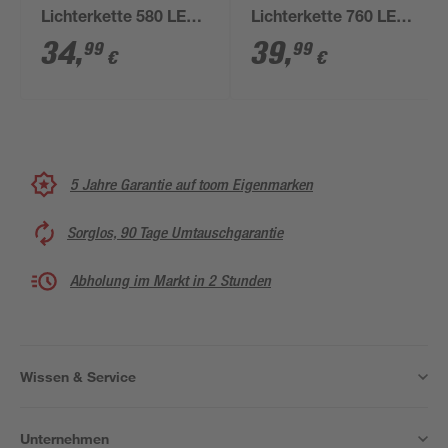
Lichterkette 580 LEDs
Lichterkette 760 LEDs
warmweiß 1450 cm
warmweiß 1900 cm
34
,
39
,
99
99
€
€
5 Jahre Garantie auf toom Eigenmarken
Sorglos, 90 Tage Umtauschgarantie
Abholung im Markt in 2 Stunden
Wissen & Service
Unternehmen