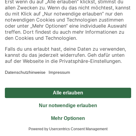
Jetzt die toom-App herunterladen
Alle Preisangaben in EUR inkl. gesetzl. MwSt.. Die dargestellten Angebote sind unter
Umständen nicht in allen Märkten verfügbar. Die angegebenen Verfügbarkeiten beziehen
sich auf den unter "Mein Markt" ausgewählten toom Baumarkt. Alle Angebote und
Produkte nur solange der Vorrat reicht.
*Paketversand ab 59 € versandkostenfrei, gilt nicht für Artikel mit Speditionsversand, hier
fallen zusätzliche Versandkosten an.
Datenschutz
Privatsphäre
Impressum
AGB
Nutzungsbedingungen
Widerrufsrecht
Vertrag widerrufen
Barrierefreiheit
© 2026 toom Baumarkt GmbH