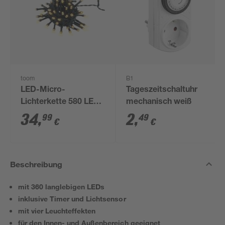
toom
B1
LED-Micro-
Tageszeitschaltuhr
Lichterkette 580 LEDs
mechanisch weiß
warmweiß 1450 cm
34
,
2
,
99
49
€
€
Beschreibung
mit 360 langlebigen LEDs
inklusive Timer und Lichtsensor
mit vier Leuchteffekten
für den Innen- und Außenbereich geeignet