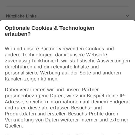
Nützliche Links
Bleib auf dem Laufenden mit unserem Newsletter
Der toom Newsletter: Keine Angebote und Aktionen mehr verpassen!
Zur Newsletter Anmeldung
Folge uns
Zahlungsarten
Versandarten
Sicher einkaufen