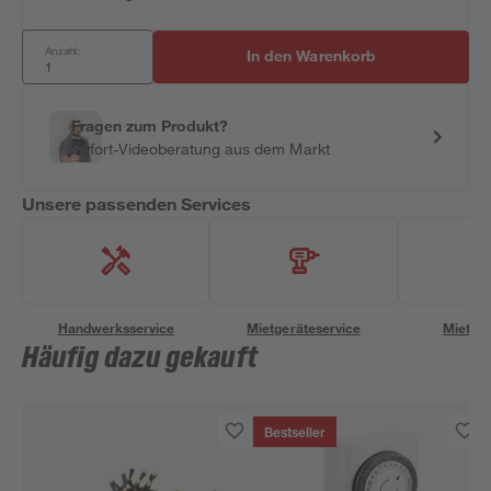
Anzahl:
In den Warenkorb
Fragen zum Produkt?
Sofort-Videoberatung aus dem Markt
Unsere passenden Services
Handwerksservice
Mietgeräteservice
Miettra
Häufig dazu gekauft
Bestseller