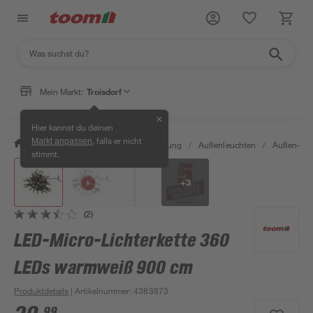
Mein Markt:
Troisdorf
✕
Hier kannst du deinen
, falls er nicht
Markt anpassen
/
Wohnen & Haushalt
/
Beleuchtung
/
Außenleuchten
/
Außen-Lich
stimmt.
+
3
(2)
LED-Micro-Lichterkette 360
LEDs warmweiß 900 cm
Produktdetails
| Artikelnummer
:
4383873
99