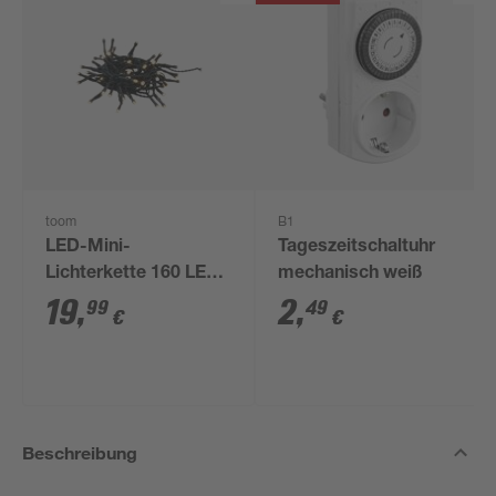
toom
B1
LED-Mini-
Tageszeitschaltuhr
Lichterkette 160 LEDs
mechanisch weiß
warmweiß 1110 cm
19
,
2
,
99
49
€
€
Beschreibung