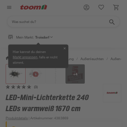
Mein Markt:
Troisdorf
✕
Hier kannst du deinen
, falls er nicht
Markt anpassen
/
Wohnen & Haushalt
/
Beleuchtung
/
Außenleuchten
/
Außen-Lich
stimmt.
+
4
(3)
LED-Mini-Lichterkette 240
LEDs warmweiß 1670 cm
Produktdetails
| Artikelnummer
:
4383869