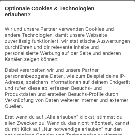
Bleib auf dem Laufenden mit unserem Newsletter
Der toom Newsletter: Keine Angebote und Aktionen mehr verpassen!
Zur Newsletter Anmeldung
Folge uns
Zahlungsarten
Versandarten
Sicher einkaufen
Jetzt die toom-App herunterladen