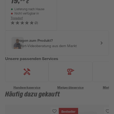
19
,
€
1110 cm
Lieferung nach Hause
Nicht verfügbar in
Troisdorf
(2)
Fragen zum Produkt?
Sofort-Videoberatung aus dem Markt
Unsere passenden Services
Handwerksservice
Mietgeräteservice
Miettra
Häufig dazu gekauft
Bestseller