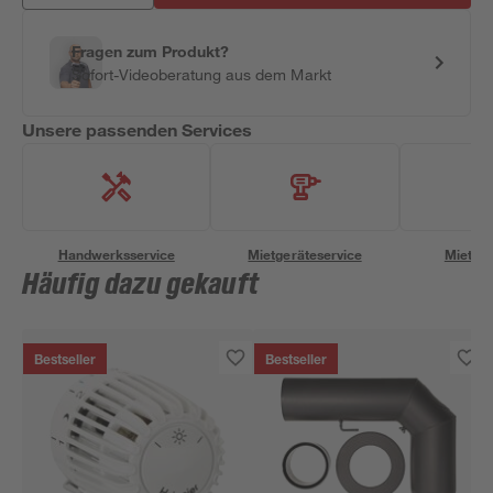
Fragen zum Produkt?
Sofort-Videoberatung aus dem Markt
Unsere passenden Services
Handwerksservice
Mietgeräteservice
Miettra
Häufig dazu gekauft
Bestseller
Bestseller