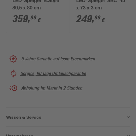
LED-Spiegel 'B.Style'
LED-Spiegel 'SBC' 45
80,5 x 80 cm
x 73 x 3 cm
359
,
249
,
99
99
€
€
5 Jahre Garantie auf toom Eigenmarken
Sorglos, 90 Tage Umtauschgarantie
Abholung im Markt in 2 Stunden
Wissen & Service
Unternehmen