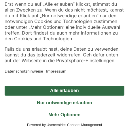
Sicher einkaufen
Jetzt die toom-App herunterladen
Alle Preisangaben in EUR inkl. gesetzl. MwSt.. Die dargestellten Angebote sind unter
Umständen nicht in allen Märkten verfügbar. Die angegebenen Verfügbarkeiten beziehen
sich auf den unter "Mein Markt" ausgewählten toom Baumarkt. Alle Angebote und
Produkte nur solange der Vorrat reicht.
*Paketversand ab 59 € versandkostenfrei, gilt nicht für Artikel mit Speditionsversand, hier
fallen zusätzliche Versandkosten an.
Datenschutz
Privatsphäre
Impressum
AGB
Nutzungsbedingungen
Widerrufsrecht
Vertrag widerrufen
Barrierefreiheit
© 2026 toom Baumarkt GmbH