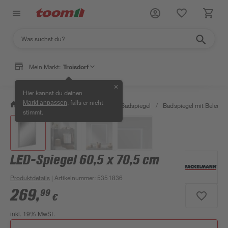
Mein Markt:
Troisdorf
✕
Hier kannst du deinen
, falls er nicht
Markt anpassen
/
Bad & Sanitär
/
Badmöbel
/
Badspiegel
/
Badspiegel mit Beleuch
stimmt.
LED-Spiegel 60,5 x 70,5 cm
Produktdetails
| Artikelnummer
:
5351836
269
,
99
€
inkl. 19% MwSt.