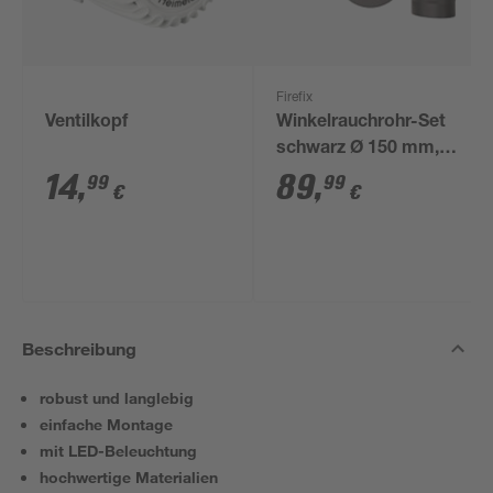
Firefix
Ventilkopf
Winkelrauchrohr-Set
schwarz Ø 150 mm,
3-teilig
14
,
89
,
99
99
€
€
Beschreibung
robust und langlebig
einfache Montage
mit LED-Beleuchtung
hochwertige Materialien