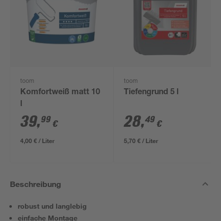
toom
toom
Komfortweiß matt 10
Tiefengrund 5 l
l
39
,
28
,
99
49
€
€
4,00 € / Liter
5,70 € / Liter
Beschreibung
robust und langlebig
einfache Montage