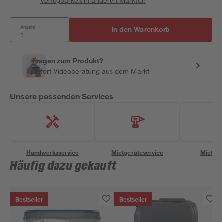
Verfügbarkeit in anderen Märkten
Anzahl:
In den Warenkorb
Fragen zum Produkt?
Sofort-Videoberatung aus dem Markt
Unsere passenden Services
Handwerksservice
Mietgeräteservice
Miettra
Häufig dazu gekauft
Bestseller
Bestseller