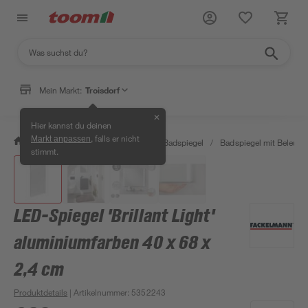
Mein Markt:
Troisdorf
✕
Hier kannst du deinen
, falls er nicht
Markt anpassen
/
Bad & Sanitär
/
Badmöbel
/
Badspiegel
/
Badspiegel mit Beleuch
stimmt.
LED-Spiegel 'Brillant Light'
aluminiumfarben 40 x 68 x
2,4 cm
Produktdetails
| Artikelnummer
:
5352243