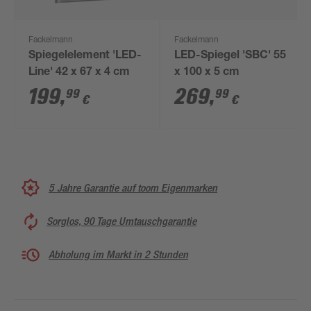
Fackelmann
Fackelmann
Spiegelelement 'LED-
LED-Spiegel 'SBC' 55
Line' 42 x 67 x 4 cm
x 100 x 5 cm
199
,
269
,
99
99
€
€
5 Jahre Garantie auf toom Eigenmarken
Sorglos, 90 Tage Umtauschgarantie
Abholung im Markt in 2 Stunden