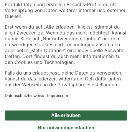
Sicher einkaufen
Jetzt die toom-App herunterladen
Alle Preisangaben in EUR inkl. gesetzl. MwSt.. Die dargestellten Angebote sind unter
Umständen nicht in allen Märkten verfügbar. Die angegebenen Verfügbarkeiten beziehen
sich auf den unter "Mein Markt" ausgewählten toom Baumarkt. Alle Angebote und
Produkte nur solange der Vorrat reicht.
*Paketversand ab 59 € versandkostenfrei, gilt nicht für Artikel mit Speditionsversand, hier
fallen zusätzliche Versandkosten an.
Datenschutz
Privatsphäre
Impressum
AGB
Nutzungsbedingungen
Widerrufsrecht
Vertrag widerrufen
Barrierefreiheit