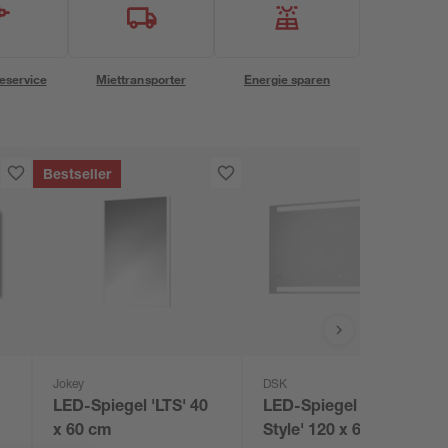
eservice
Miettransporter
Energie sparen
Bestseller
Jokey
DSK
LED-Spiegel 'LTS' 40
LED-Spiegel 'Silver
x 60 cm
Style' 120 x 60 cm