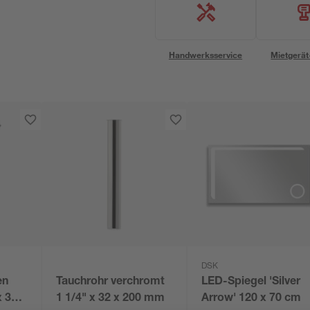
Handwerksservice
Mietgerät
DSK
en
Tauchrohr verchromt
LED-Spiegel 'Silver
x 39 x
1 1/4" x 32 x 200 mm
Arrow' 120 x 70 cm