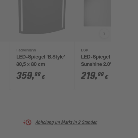
Fackelmann
DSK
LED-Spiegel 'B.Style'
LED-Spiegel 'Silver
80,5 x 80 cm
Sunshine 2.0' 120 x 70
cm
359
,
219
,
99
99
€
€
Abholung im Markt in 2 Stunden