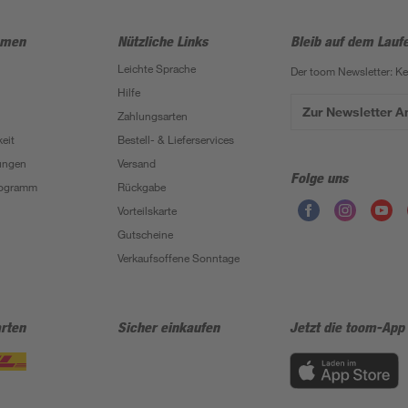
hmen
Nützliche Links
Bleib auf dem Lauf
Leichte Sprache
Der toom Newsletter: K
Hilfe
Zur Newsletter 
Zahlungsarten
eit
Bestell- & Lieferservices
ungen
Versand
Folge uns
Programm
Rückgabe
Vorteilskarte
Gutscheine
Verkaufsoffene Sonntage
rten
Sicher einkaufen
Jetzt die toom-App