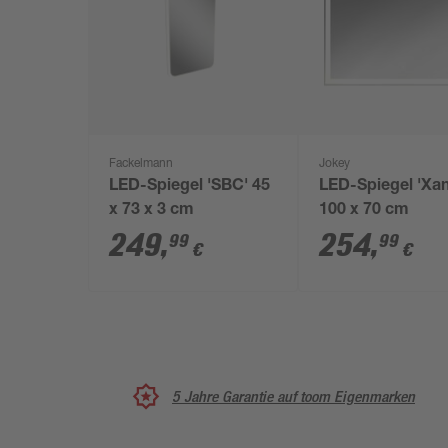
Fackelmann
Jokey
LED-Spiegel 'SBC' 45
LED-Spiegel 'Xan
x 73 x 3 cm
100 x 70 cm
249
,
254
,
99
99
€
€
5 Jahre Garantie auf toom Eigenmarken