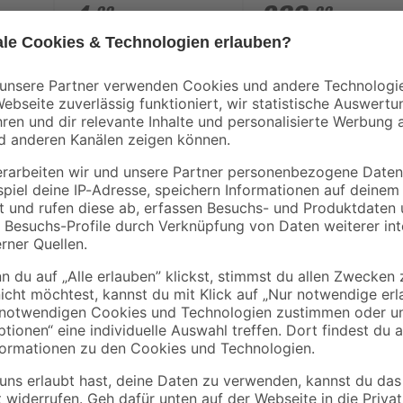
4
,
269
,
99
99
€
€
Der DSK Design Lichtspiegel Silver 
Badezimmer, der sich dezent und
aumlichteffekt
besticht durch edle Materialien wi
umlaufenden Aluminiumrahmen in 
Verarbeitung. Highlight des Wands
oberflächenbündig in die Spiegelfl
eigene Spiegelbild optimal ausgel
Lichtspiegel in nahezu jedes Bad
Beleuchtung. Die Montage ist in w
Befestigungsmaterial ist im Lieferu
weiteren Größen erhältlich.