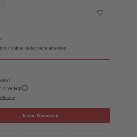
e
 dir online leider nicht anbieten.
sdorf
h hinterlegt
 Märkten
In den Warenkorb