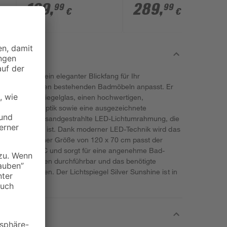
109
,
289
,
99
99
€
€
Sunshine ist ein eleganter Blickfang für Ihr
 harmonisch den bestehenden Badmöbeln anpasst. Er
e Pilkington Spiegelglas, einen hochwertigen,
gebürsteter Optik sowie eine ausgezeichnete
piegels ist die sandgestrahlte LED-Lichtumrahmung, die
äche integriert ist. Dank moderner LED-Technik wird das
euchtet. Mit einer Größe von 120 x 70 cm passt der
 oder Gäste-WC und sorgt für eine angenehme Bad-
enigen Schritten durchführbar und das benötigte
mfang enthalten. Der Lichtspiegel Silver Sunshine ist in