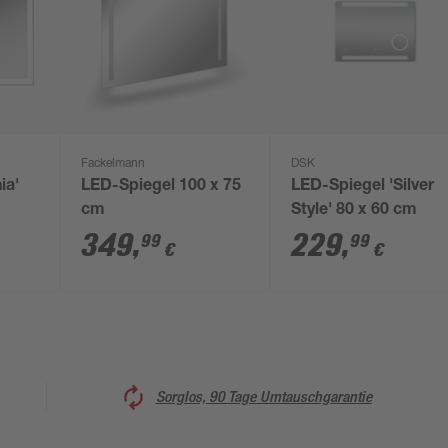
Fackelmann
DSK
ia'
LED-Spiegel 100 x 75
LED-Spiegel 'Silver
cm
Style' 80 x 60 cm
349
,
229
,
99
99
€
€
Sorglos, 90 Tage Umtauschgarantie