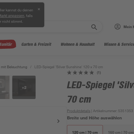
✕
ier kannst du deinen
, falls
Markt anpassen
r nicht stimmt.
Mein 
Sanitär
Garten & Freizeit
Wohnen & Haushalt
Wissen & Servic
 mit Beleuchtung
/
LED-Spiegel 'Silver Sunshine' 120 x 70 cm
(1)
LED-Spiegel 'Sil
+
2
70 cm
Produktdetails
| Artikelnummer
:
5351353
Breite und Höhe auswählen
120 cm | 70 cm
160 cm | 70 cm