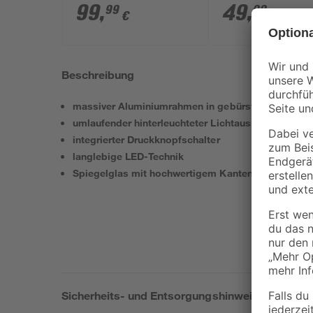
x 48 cm
13,5 cm
99
,
49
,
99
99
€
€
Beschreibung
massiver Aluminiumrahmen in gebürsteter Optik
umlaufender hinterleuchteter Lichtausschnitt mit R
integrierter Druckknopfschalter
langlebige LED-Technik
Spiegelglas mit hochwertigem Kantenschliff
Sicherheits- und Entsorgungshinweise