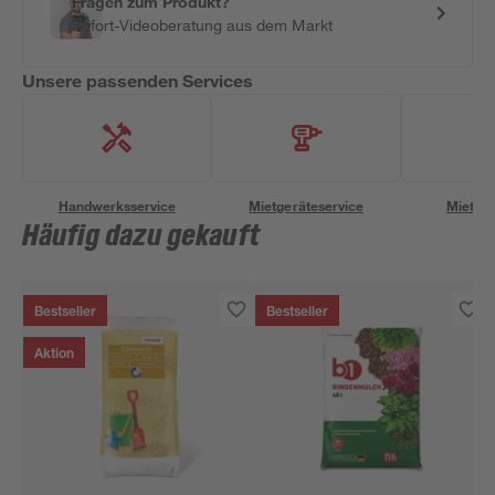
Fragen zum Produkt?
Sofort-Videoberatung aus dem Markt
Unsere passenden Services
Handwerksservice
Mietgeräteservice
Miettra
Häufig dazu gekauft
Bestseller
Bestseller
Aktion