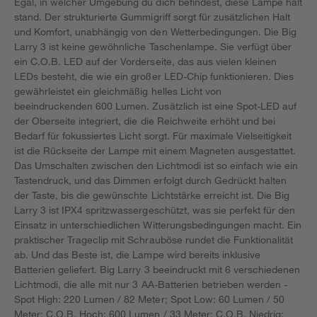
Egal, in welcher Umgebung du dich befindest, diese Lampe hält
stand. Der strukturierte Gummigriff sorgt für zusätzlichen Halt
und Komfort, unabhängig von den Wetterbedingungen. Die Big
Larry 3 ist keine gewöhnliche Taschenlampe. Sie verfügt über
ein C.O.B. LED auf der Vorderseite, das aus vielen kleinen
LEDs besteht, die wie ein großer LED-Chip funktionieren. Dies
gewährleistet ein gleichmäßig helles Licht von
beeindruckenden 600 Lumen. Zusätzlich ist eine Spot-LED auf
der Oberseite integriert, die die Reichweite erhöht und bei
Bedarf für fokussiertes Licht sorgt. Für maximale Vielseitigkeit
ist die Rückseite der Lampe mit einem Magneten ausgestattet.
Das Umschalten zwischen den Lichtmodi ist so einfach wie ein
Tastendruck, und das Dimmen erfolgt durch Gedrückt halten
der Taste, bis die gewünschte Lichtstärke erreicht ist. Die Big
Larry 3 ist IPX4 spritzwassergeschützt, was sie perfekt für den
Einsatz in unterschiedlichen Witterungsbedingungen macht. Ein
praktischer Trageclip mit Schrauböse rundet die Funktionalität
ab. Und das Beste ist, die Lampe wird bereits inklusive
Batterien geliefert. Big Larry 3 beeindruckt mit 6 verschiedenen
Lichtmodi, die alle mit nur 3 AA-Batterien betrieben werden -
Spot High: 220 Lumen / 82 Meter; Spot Low: 60 Lumen / 50
Meter; C.O.B. Hoch: 600 Lumen / 33 Meter; C.O.B. Niedrig: