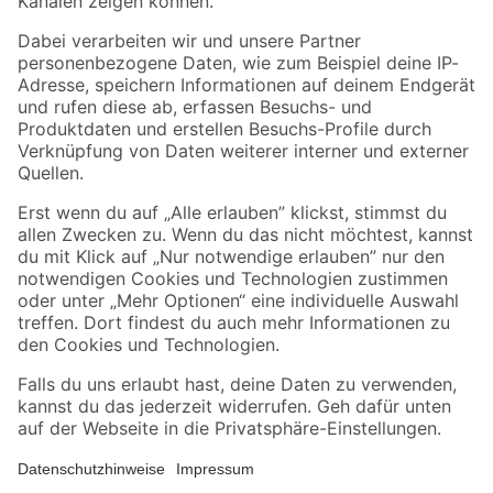
Folge uns
Zahlungsarten
Versandarten
Sicher einkaufen
Jetzt die toom-App herunterladen
Alle Preisangaben in EUR inkl. gesetzl. MwSt.. Die dargestellten Angebote sind unter
Umständen nicht in allen Märkten verfügbar. Die angegebenen Verfügbarkeiten beziehen
sich auf den unter "Mein Markt" ausgewählten toom Baumarkt. Alle Angebote und
Produkte nur solange der Vorrat reicht.
*Paketversand ab 59 € versandkostenfrei, gilt nicht für Artikel mit Speditionsversand, hier