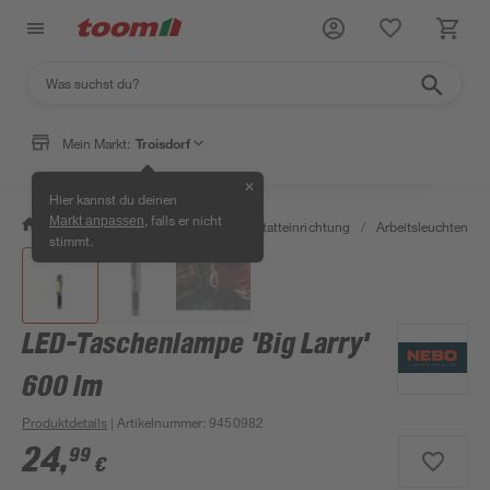
Mein Markt:
Troisdorf
✕
Hier kannst du deinen
, falls er nicht
Markt anpassen
/
Werkstatt & Maschinen
/
Werkstatteinrichtung
/
Arbeitsleuchten & 
stimmt.
LED-Taschenlampe 'Big Larry'
600 lm
Produktdetails
| Artikelnummer
:
9450982
24
,
99
€