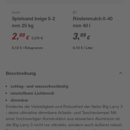
toom
B1
Spielsand beige 0-2
Rindenmulch 0-40
mm 25 kg
mm 40 l
2
,
3
,
99
99
€
€
3,29 €
0,12 € / Kilogramm
0,10 € / Liter
Beschreibung
schlag- und wasserbeständig
einstellbare Lichtmodi
dimmbar
Entdecke die Vielseitigkeit und Robustheit der Nebo Big Larry 3
- deine ultimative dimmbare Arbeits- und Taschenlampe! Mit
einer hochwertigen Konstruktion aus eloxiertem Aluminium ist
die Big Larry 3 nicht nur attraktiv, sondern auch äußerst robust.