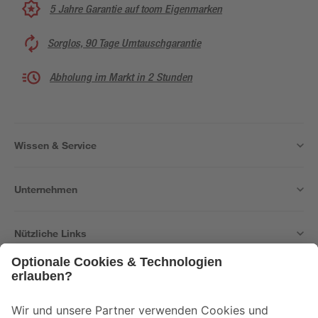
5 Jahre Garantie auf toom Eigenmarken
Sorglos, 90 Tage Umtauschgarantie
Abholung im Markt in 2 Stunden
Wissen & Service
Unternehmen
Nützliche Links
Bleib auf dem Laufenden mit unserem Newsletter
Der toom Newsletter: Keine Angebote und Aktionen mehr verpassen!