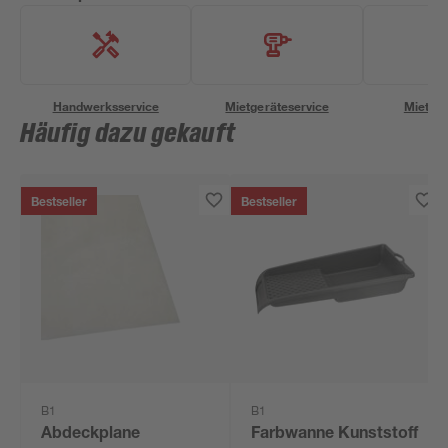
Handwerksservice
Mietgeräteservice
Miettra
Häufig dazu gekauft
Bestseller
Bestseller
B1
B1
Abdeckplane
Farbwanne Kunststoff