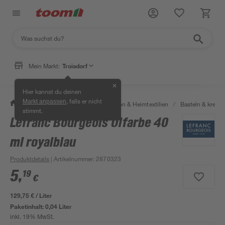
Mein Markt:
Troisdorf
✕
Hier kannst du deinen
, falls er nicht
Markt anpassen
/
Wohnen & Haushalt
/
Dekoration & Heimtextilien
/
Basteln & kreati
stimmt.
Lefranc Bourgeois Ölfarbe 40
ml royalblau
Produktdetails
| Artikelnummer
:
2870323
5
,
19
€
129,75 € / Liter
Paketinhalt:
0,04 Liter
inkl. 19% MwSt.