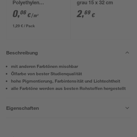
Polyethylen
grau 15 x 32 cm
transparent 4 x 5 m
0
,
2
,
06
69
€
€
/ m²
1,29 € / Pack
Beschreibung
mit anderen Farbtönen mischbar
Ölfarbe von bester Studienqualität
hohe Pigmentierung, Farbintensität und Lichtechtheit
alle Farbtöne werden aus besten Rohstoffen hergestellt
Eigenschaften