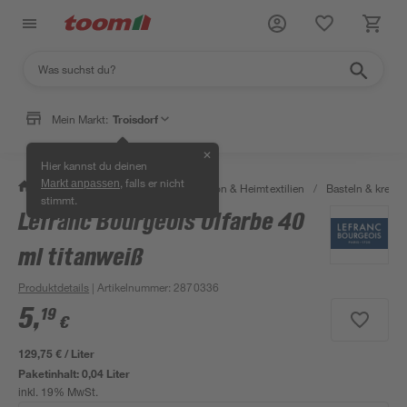
Mein Markt:
Troisdorf
✕
Hier kannst du deinen
, falls er nicht
Markt anpassen
/
Wohnen & Haushalt
/
Dekoration & Heimtextilien
/
Basteln & kreati
stimmt.
Lefranc Bourgeois Ölfarbe 40
ml titanweiß
Produktdetails
| Artikelnummer
:
2870336
5
,
19
€
129,75 € / Liter
Paketinhalt:
0,04 Liter
inkl. 19% MwSt.