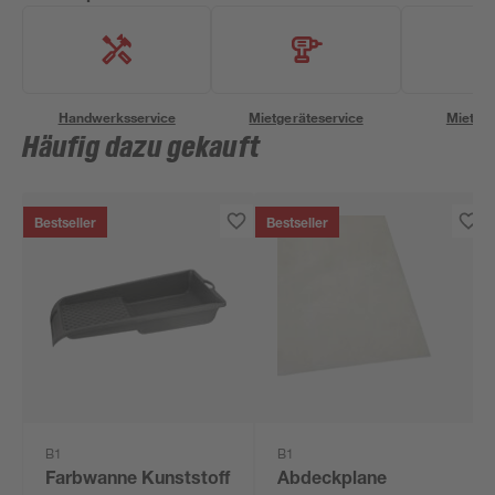
Handwerksservice
Mietgeräteservice
Miettra
Häufig dazu gekauft
Bestseller
Bestseller
B1
B1
Farbwanne Kunststoff
Abdeckplane