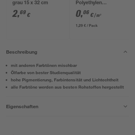
grau 15 x 32 cm
Polyethylen
transparent 4 x 5 m
2
,
0
,
69
06
€
€
/ m²
1,29 € / Pack
Beschreibung
mit anderen Farbtönen mischbar
Ölfarbe von bester Studienqualität
hohe Pigmentierung, Farbintensität und Lichtechtheit
alle Farbtöne werden aus besten Rohstoffen hergestellt
Eigenschaften