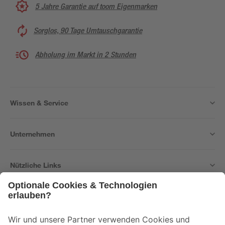
5 Jahre Garantie auf toom Eigenmarken
Sorglos, 90 Tage Umtauschgarantie
Abholung im Markt in 2 Stunden
Wissen & Service
Unternehmen
Nützliche Links
Bleib auf dem Laufenden mit unserem Newsletter
Der toom Newsletter: Keine Angebote und Aktionen mehr verpassen!