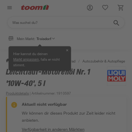
Mein Markt:
Troisdorf
✕
Hier kannst du deinen
, falls er nicht
Markt anpassen
/
Garten & Freizeit
/
Auto & Fahrrad
/
Autozubehör & Autopflege
/
stimmt.
Leichtlauf-Motorenöl Nr. 1
'10W-40', 5 l
Produktdetails
| Artikelnummer
:
1910597
Aktuell nicht verfügbar
Wir können dir dieses Produkt zur Zeit leider nicht
anbieten.
Verfügbarkeit in anderen Märkten