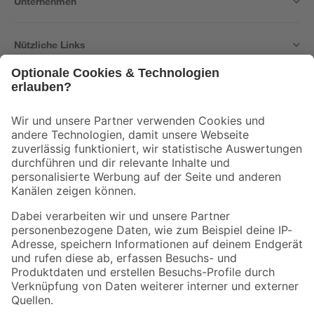
Unternehmen
Nützliche Links
Bleib auf dem Laufenden mit unserem Newsletter
Der toom Newsletter: Keine Angebote und Aktionen mehr verpassen!
Zur Newsletter Anmeldung
Folge uns
Zahlungsarten
Versandarten