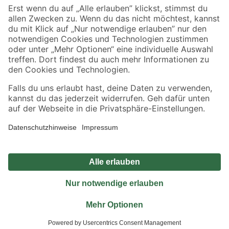
Sicher einkaufen
Jetzt die toom-App herunterladen
Alle Preisangaben in EUR inkl. gesetzl. MwSt.. Die dargestellten Angebote sind unter
Umständen nicht in allen Märkten verfügbar. Die angegebenen Verfügbarkeiten beziehen
sich auf den unter "Mein Markt" ausgewählten toom Baumarkt. Alle Angebote und
Produkte nur solange der Vorrat reicht.
*Paketversand ab 59 € versandkostenfrei, gilt nicht für Artikel mit Speditionsversand, hier
fallen zusätzliche Versandkosten an.
Datenschutz
Privatsphäre
Impressum
AGB
Nutzungsbedingungen
Widerrufsrecht
Vertrag widerrufen
Barrierefreiheit
© 2026 toom Baumarkt GmbH