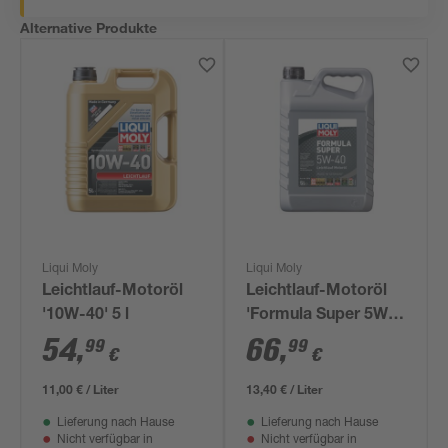
Alternative Produkte
Liqui Moly
Liqui Moly
Leichtlauf-Motoröl
Leichtlauf-Motoröl
'10W-40' 5 l
'Formula Super 5W-
40' 5 l
54
,
66
,
99
99
€
€
11,00 € / Liter
13,40 € / Liter
Lieferung nach Hause
Lieferung nach Hause
Nicht verfügbar in
Nicht verfügbar in