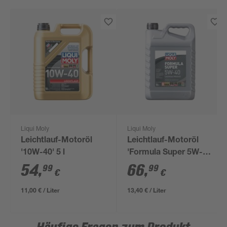
Liqui Moly
Liqui Moly
Leichtlauf-Motoröl
Leichtlauf-Motoröl
'10W-40' 5 l
'Formula Super 5W-
40' 5 l
54
,
66
,
99
99
€
€
11,00 € / Liter
13,40 € / Liter