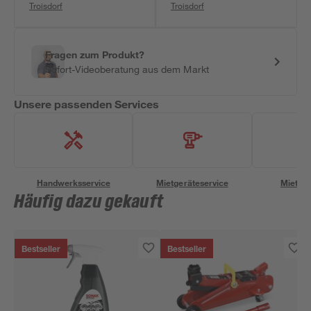
Troisdorf
Troisdorf
Fragen zum Produkt?
Sofort-Videoberatung aus dem Markt
Unsere passenden Services
Handwerksservice
Mietgeräteservice
Miettra
Häufig dazu gekauft
Bestseller
Bestseller