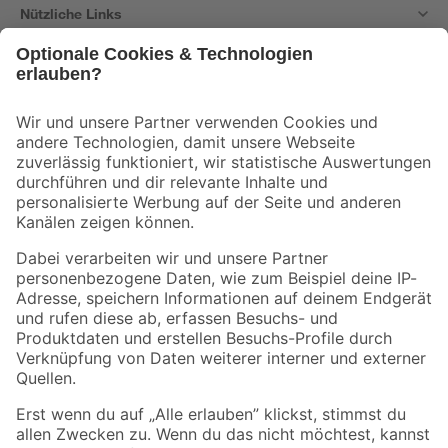
Nützliche Links
Bleib auf dem Laufenden mit unserem Newsletter
Der toom Newsletter: Keine Angebote und Aktionen mehr verpassen!
Zur Newsletter Anmeldung
Folge uns
Zahlungsarten
Versandarten
Sicher einkaufen