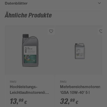
Datenblätter
Ähnliche Produkte
Meilz
Meilz
Hochleistungs-
Mehrbereichsmotorenöl
Leichtlaufmotorenöl
'GSA 10W-40' 5 l
'TS 10W-40' 1 l
13
,
32
,
99
99
€
€