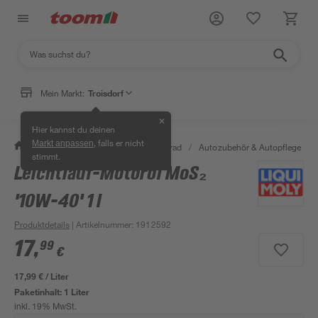
Mein Markt:
Troisdorf
✕
Hier kannst du deinen
, falls er nicht
Markt anpassen
/
Garten & Freizeit
/
Auto & Fahrrad
/
Autozubehör & Autopflege
/
stimmt.
Leichtlauf-Motoröl MoS₂
'10W-40' 1 l
Produktdetails
| Artikelnummer
:
1912592
17
,
99
€
17,99 € / Liter
Paketinhalt:
1 Liter
inkl. 19% MwSt.