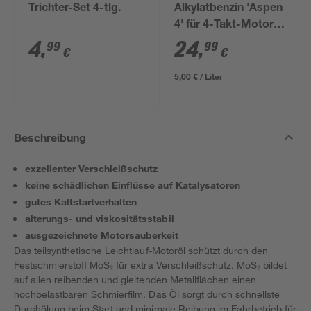
Trichter-Set 4-tlg.
Alkylatbenzin 'Aspen
4' für 4-Takt-Motoren
5 l
4
,
24
,
99
99
€
€
5,00 € / Liter
Beschreibung
exzellenter Verschleißschutz
keine schädlichen Einflüsse auf Katalysatoren
gutes Kaltstartverhalten
alterungs- und viskositätsstabil
ausgezeichnete Motorsauberkeit
Das teilsynthetische Leichtlauf-Motoröl schützt durch den
Festschmierstoff MoS₂ für extra Verschleißschutz. MoS₂ bildet
auf allen reibenden und gleitenden Metallflächen einen
hochbelastbaren Schmierfilm. Das Öl sorgt durch schnellste
Durchölung beim Start und minimale Reibung im Fahrbetrieb für