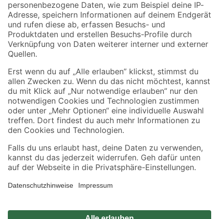
Zahlungsarten
Versandarten
Sicher einkaufen
Jetzt die toom-App herunterladen
Alle Preisangaben in EUR inkl. gesetzl. MwSt.. Die dargestellten Angebote sind unter
Umständen nicht in allen Märkten verfügbar. Die angegebenen Verfügbarkeiten beziehen
sich auf den unter "Mein Markt" ausgewählten toom Baumarkt. Alle Angebote und
Produkte nur solange der Vorrat reicht.
*Paketversand ab 59 € versandkostenfrei, gilt nicht für Artikel mit Speditionsversand, hier
fallen zusätzliche Versandkosten an.
Datenschutz
Privatsphäre
Impressum
AGB