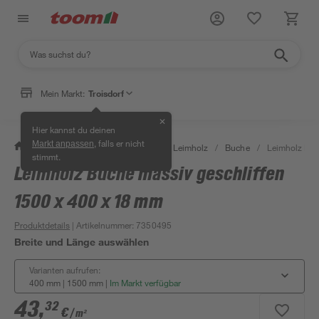
Mein Markt:
Troisdorf
✕
Hier kannst du deinen
, falls er nicht
Markt anpassen
/
Bauen & Renovieren
/
Holz
/
Leimholz
/
Buche
/
Leimholz Buc
stimmt.
Leimholz Buche massiv geschliffen
Bestseller
1500 x 400 x 18 mm
Produktdetails
| Artikelnummer
:
7350495
Breite und Länge auswählen
Varianten aufrufen:
400 mm | 1500 mm
|
Im Markt verfügbar
43
,
32
€
/ m²