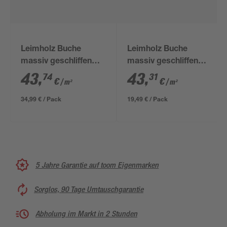
Leimholz Buche
Leimholz Buche
massiv geschliffen
massiv geschliffen
2000 x 400 x 18 mm
1500 x 300 x 18 mm
43
,
43
,
74
31
€
€
/ m²
/ m²
34,99 € / Pack
19,49 € / Pack
5 Jahre Garantie auf toom Eigenmarken
Sorglos, 90 Tage Umtauschgarantie
Abholung im Markt in 2 Stunden