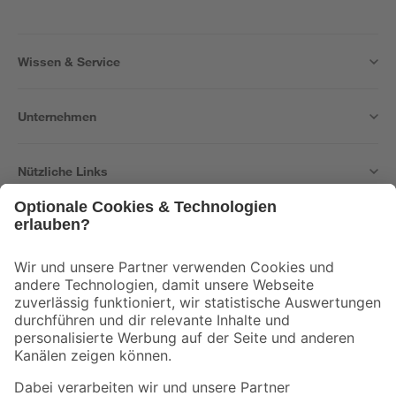
Wissen & Service
Unternehmen
Nützliche Links
Bleib auf dem Laufenden mit unserem Newsletter
Der toom Newsletter: Keine Angebote und Aktionen mehr verpassen!
Zur Newsletter Anmeldung
Folge uns