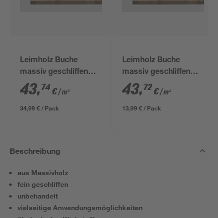
Leimholz Buche
Leimholz Buche
massiv geschliffen
massiv geschliffen
2000 x 400 x 18 mm
800 x 400 x 18 mm
43
,
43
,
74
72
€
€
/ m²
/ m²
34,99 € / Pack
13,99 € / Pack
Beschreibung
aus Massivholz
fein geschliffen
unbehandelt
vielseitige Anwendungsmöglichkeiten