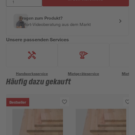
Fragen zum Produkt?
Sofort-Videoberatung aus dem Markt
Unsere passenden Services
Handwerksservice
Mietgeräteservice
Miettra
Häufig dazu gekauft
Bestseller