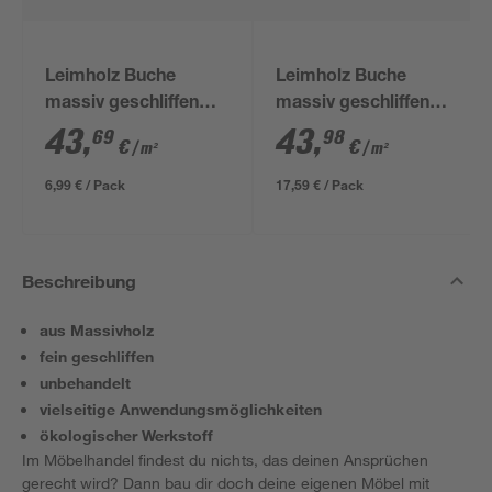
Leimholz Buche
Leimholz Buche
massiv geschliffen
massiv geschliffen
800 x 200 x 18 mm
800 x 500 x 18 mm
43
,
43
,
69
98
€
€
/ m²
/ m²
6,99 € / Pack
17,59 € / Pack
Beschreibung
aus Massivholz
fein geschliffen
unbehandelt
vielseitige Anwendungsmöglichkeiten
ökologischer Werkstoff
Im Möbelhandel findest du nichts, das deinen Ansprüchen
gerecht wird? Dann bau dir doch deine eigenen Möbel mit