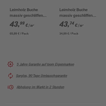
Leimholz Buche
Leimholz Buche
massiv geschliffen
massiv geschliffen
2500 x 600 x 18 mm
2000 x 400 x 18 mm
43
,
43
,
99
74
€
€
/ m²
/ m²
65,99 € / Pack
34,99 € / Pack
5 Jahre Garantie auf toom Eigenmarken
Sorglos, 90 Tage Umtauschgarantie
Abholung im Markt in 2 Stunden