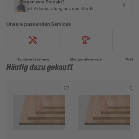
Fragen zum Produkt?
Sofort-Videoberatung aus dem Markt
Unsere passenden Services
Handwerksservice
Mietgeräteservice
Miettra
Häufig dazu gekauft