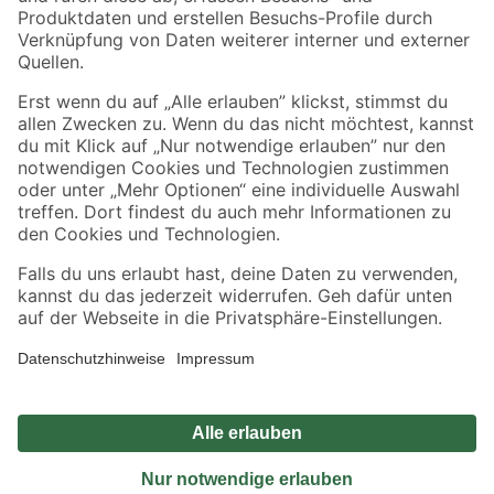
Sicher einkaufen
Jetzt die toom-App herunterladen
Alle Preisangaben in EUR inkl. gesetzl. MwSt.. Die dargestellten Angebote sind unter
Umständen nicht in allen Märkten verfügbar. Die angegebenen Verfügbarkeiten beziehen
sich auf den unter "Mein Markt" ausgewählten toom Baumarkt. Alle Angebote und
Produkte nur solange der Vorrat reicht.
*Paketversand ab 59 € versandkostenfrei, gilt nicht für Artikel mit Speditionsversand, hier
fallen zusätzliche Versandkosten an.
Datenschutz
Privatsphäre
Impressum
AGB
Nutzungsbedingungen
Widerrufsrecht
Vertrag widerrufen
Barrierefreiheit