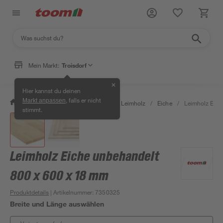
Mein Markt:
Troisdorf
✕
Hier kannst du deinen
, falls er nicht
Markt anpassen
/
Bauen & Renovieren
/
Holz
/
Leimholz
/
Eiche
/
Leimholz Eich
stimmt.
Leimholz Eiche unbehandelt
800 x 600 x 18 mm
Produktdetails
| Artikelnummer
:
7350325
Breite und Länge auswählen