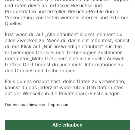
Zahlungsarten
Versandarten
Sicher einkaufen
Jetzt die toom-App herunterladen
Alle Preisangaben in EUR inkl. gesetzl. MwSt.. Die dargestellten Angebote sind unter
Umständen nicht in allen Märkten verfügbar. Die angegebenen Verfügbarkeiten beziehen
sich auf den unter "Mein Markt" ausgewählten toom Baumarkt. Alle Angebote und
Produkte nur solange der Vorrat reicht.
*Paketversand ab 59 € versandkostenfrei, gilt nicht für Artikel mit Speditionsversand, hier
fallen zusätzliche Versandkosten an.
Datenschutz
Privatsphäre
Impressum
AGB
Nutzungsbedingungen
Widerrufsrecht
Vertrag widerrufen