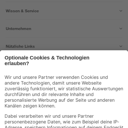
Wissen & Service
Unternehmen
Nützliche Links
Bleib auf dem Laufenden mit unserem Newsletter
Der toom Newsletter: Keine Angebote und Aktionen mehr verpassen!
Zur Newsletter Anmeldung
Folge uns