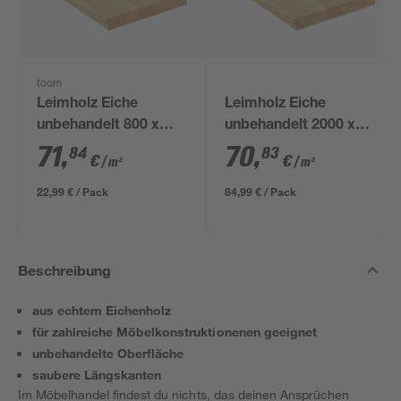
toom
Leimholz Eiche
Leimholz Eiche
unbehandelt 800 x
unbehandelt 2000 x
400 x 18 mm
600 x 18 mm
71
,
70
,
84
83
€
€
/ m²
/ m²
22,99 € / Pack
84,99 € / Pack
Beschreibung
aus echtem Eichenholz
für zahlreiche Möbelkonstruktionenen geeignet
unbehandelte Oberfläche
saubere Längskanten
Im Möbelhandel findest du nichts, das deinen Ansprüchen