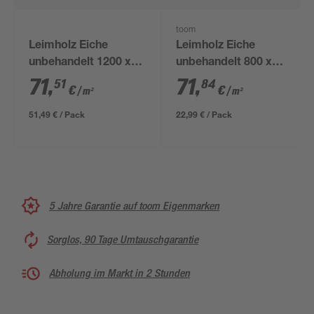
toom
Leimholz Eiche
Leimholz Eiche
unbehandelt 1200 x
unbehandelt 800 x
600 x 18 mm
400 x 18 mm
71
,
71
,
51
84
€
€
/ m²
/ m²
51,49 € / Pack
22,99 € / Pack
5 Jahre Garantie auf toom Eigenmarken
Sorglos, 90 Tage Umtauschgarantie
Abholung im Markt in 2 Stunden