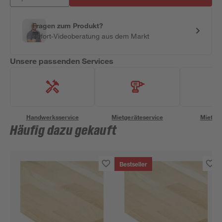
Fragen zum Produkt?
Sofort-Videoberatung aus dem Markt
Unsere passenden Services
Handwerksservice
Mietgeräteservice
Miettra
Häufig dazu gekauft
Bestseller