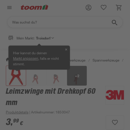
Mein Markt:
Troisdorf
✕
Hier kannst du deinen
, falls er nicht
Markt anpassen
/
Werkstatt & Maschinen
/
Handwerkzeuge
/
Spannwerkzeuge
/
Sc
stimmt.
+
2
Leimzwinge mit Drehkopf 60
mm
Produktdetails
| Artikelnummer
:
1850047
3
,
99
€