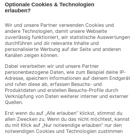
Bleib auf dem Laufenden mit unserem Newsletter
Der toom Newsletter: Keine Angebote und Aktionen mehr verpassen!
Zur Newsletter Anmeldung
Folge uns
Zahlungsarten
Versandarten
Sicher einkaufen
Jetzt die toom-App herunterladen