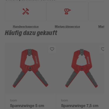
Handwerksservice
Mietgeräteservice
Miettra
Häufig dazu gekauft
toom
toom
Spannzwinge 5 cm
Spannzwinge 7,5 cm