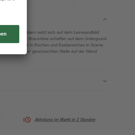
ftzügen und Bildern setzt sich auf dem Leinwandbild
rt ab. Diverse Brauntöne schaffen auf dem Untergrund
tiv, das sich ideal in Küchen und Essbereichen in Szene
ild einfach an der gewünschten Stelle auf der Wand
Abholung im Markt in 2 Stunden