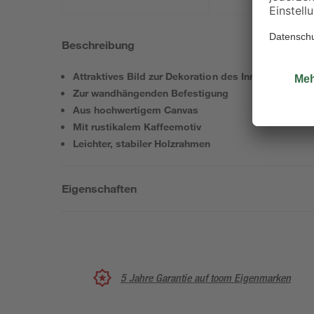
Beschreibung
Attraktives Bild zur Dekoration des Innenbereichs
Zur wandhängenden Befestigung
Aus hochwertigem Canvas
Mit rustikalem Kaffeemotiv
Leichter, stabiler Holzrahmen
Eigenschaften
5 Jahre Garantie auf toom Eigenmarken