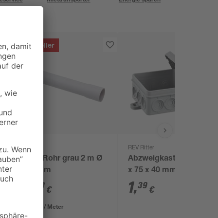
Bestseller
Kopp
REV Ritter
ISO-Rohr grau 2 m Ø
Abzweigkasten AP 75
20 mm
x 75 x 40 mm grau
1
,
1
,
79
39
€
€
0,90 € / Meter