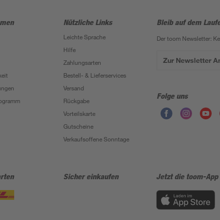
hmen
Nützliche Links
Bleib auf dem Lauf
Leichte Sprache
Der toom Newsletter: K
Hilfe
Zur Newsletter 
Zahlungsarten
eit
Bestell- & Lieferservices
ungen
Versand
Folge uns
Programm
Rückgabe
Vorteilskarte
Gutscheine
Verkaufsoffene Sonntage
rten
Sicher einkaufen
Jetzt die toom-App