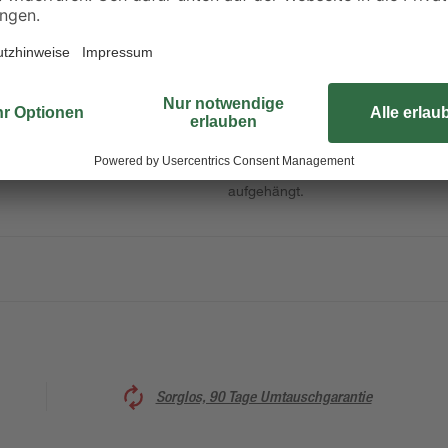
Eine rustikale Mischung aus Schri
"Coffeetime" aus dem Hause Pro-A
in Holzbretter-Optik ein tolles Mo
setzt. Zur Befestigung wird das B
aufgehängt.
Sorglos, 90 Tage Umtauschgarantie