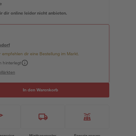
e
 dir online leider nicht anbieten.
sdorf
 empfehlen dir eine Bestellung im Markt.
h hinterlegt
 Märkten
In den Warenkorb
eservice
Miettransporter
Energie sparen