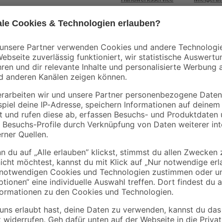
Bestseller
Mengenrabatt
REV Ritter
B1
se 2-
3-Phasen-
Acryl weiß 280 ml
 IP44
Automatenschiene
5
,
1
,
99
99
€
€
7,11 € / Liter