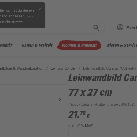
✕
ier kannst du deinen
, falls
Markt anpassen
r nicht stimmt.
Mein 
Sanitär
Garten & Freizeit
Wohnen & Haushalt
Wissen & Servic
dbilder & Wanddekoration
/
Leinwandbilder
/
Leinwandbild Canvas "Coffeetim
Leinwandbild Ca
77 x 27 cm
Produktdetails
| Artikelnummer
:
8561027
21
,
79
€
inkl. 19% MwSt.