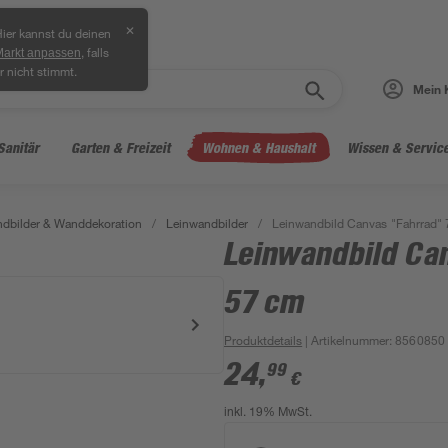
✕
ier kannst du deinen
, falls
Markt anpassen
r nicht stimmt.
Mein 
Sanitär
Garten & Freizeit
Wohnen & Haushalt
Wissen & Servic
dbilder & Wanddekoration
/
Leinwandbilder
/
Leinwandbild Canvas "Fahrrad" 
Leinwandbild Ca
57 cm
Produktdetails
| Artikelnummer
:
8560850
24
,
99
€
inkl. 19% MwSt.