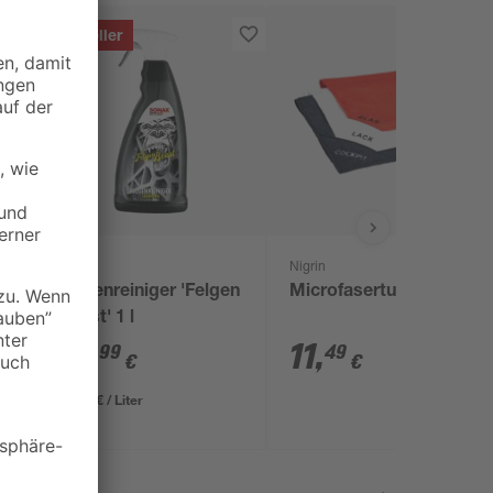
Bestseller
Sonax
Nigrin
Felgenreiniger 'Felgen
Microfasertuchset
Beast' 1 l
15
,
11
,
99
49
€
€
15,99 € / Liter