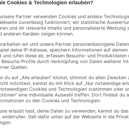
Mengenrabatt
- 11 %
Bestseller
B1
ektro-
Rindenmulch 0-40
Baueimer 12 l
mm 40 l
 50
3
,
1
,
99
49
€
€
1,69 €
0,10 € / Liter