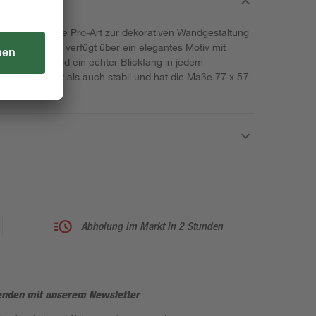
aus dem Hause Pro-Art zur dekorativen Wandgestaltung
 gefertigt und verfügt über ein elegantes Motiv mit
So ist das Bild ein echter Blickfang in jedem
 sowohl leicht als auch stabil und hat die Maße 77 x 57
Abholung im Markt in 2 Stunden
enden mit unserem Newsletter