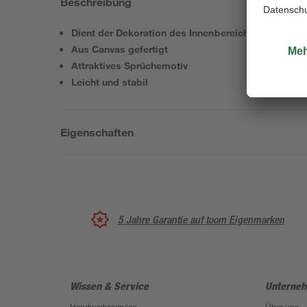
Beschreibung
Dient der Dekoration des Innenbereichs
Aus Canvas gefertigt
Attraktives Sprüchemotiv
Leicht und stabil
Eigenschaften
5 Jahre Garantie auf toom Eigenmarken
Wissen & Service
Unterne
Handwerksservice
Über uns