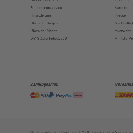
Entsorgungsservice
Karriere
Finanzierung
Presse
Übersicht Ratgeber
Nachhaltigk
Übersicht Märkte
Auszeichn
DIY-Städte-Index 2026
Affiliate-
Zahlungsarten
Versanda
Alle Preisangaben in EUR inkl. gesetzl. MwSt.. Die dargestellten Angebote 