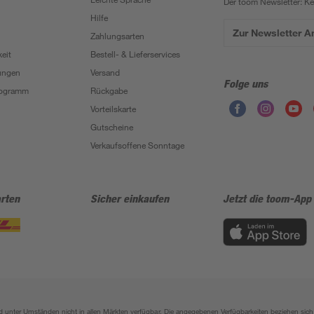
Der toom Newsletter: K
Hilfe
Zur Newsletter 
Zahlungsarten
eit
Bestell- & Lieferservices
ungen
Versand
Folge uns
Programm
Rückgabe
Vorteilskarte
Gutscheine
Verkaufsoffene Sonntage
rten
Sicher einkaufen
Jetzt die toom-App
sind unter Umständen nicht in allen Märkten verfügbar. Die angegebenen Verfügbarkeiten beziehen s