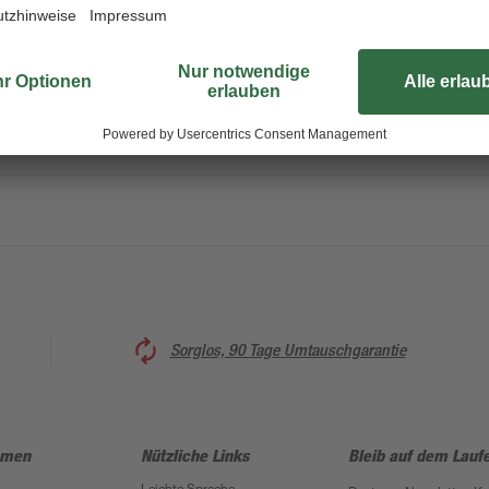
Verwenden Sie das Leinwandbild 
im Innenbereich. Es ist aus Canvas
einem nachdenklichen Sinnspruch. 
Wohnbereich. Das Leinwandbild ist
cm.
Sorglos, 90 Tage Umtauschgarantie
hmen
Nützliche Links
Bleib auf dem Lauf
Leichte Sprache