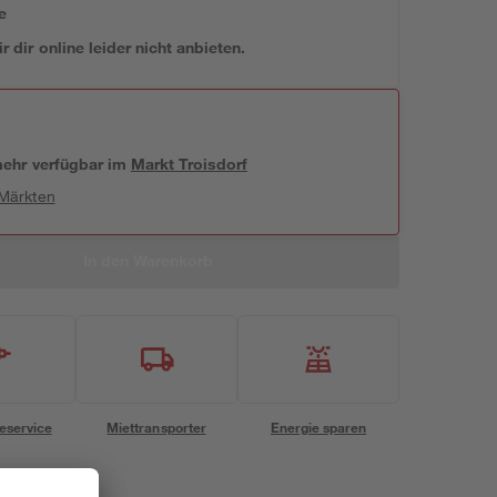
e
 dir online leider nicht anbieten.
 mehr verfügbar
im
Markt
Troisdorf
 Märkten
In den Warenkorb
eservice
Miettransporter
Energie sparen