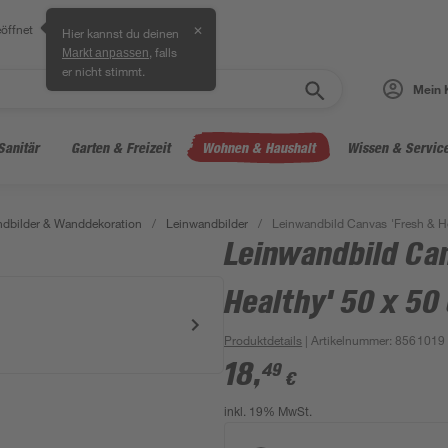
öffnet
✕
Hier kannst du deinen
, falls
Markt anpassen
er nicht stimmt.
Mein 
Sanitär
Garten & Freizeit
Wohnen & Haushalt
Wissen & Servic
dbilder & Wanddekoration
/
Leinwandbilder
/
Leinwandbild Canvas 'Fresh & He
Leinwandbild Ca
Healthy' 50 x 50
Produktdetails
| Artikelnummer
:
8561019
18
,
49
€
inkl. 19% MwSt.