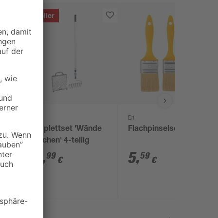
Bestseller
toom
B1
a
Komplettset 'Wände
Flachpinselset 3-tlg.
streichen' 4-teilig
23
,
5
,
99
59
€
€