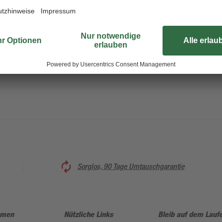
Mit dem Leinwandbild "Fresh & He
Einrichtung stilvoll ab und verleih
Blüten passen harmonisch auf de
Hintergrund optimal in das Motiv pa
auf das Bild abgestimmt und siche
Sorglos, 90 Tage Umtauschgarantie
hmen
Nützliche Links
Bleib auf dem Lauf