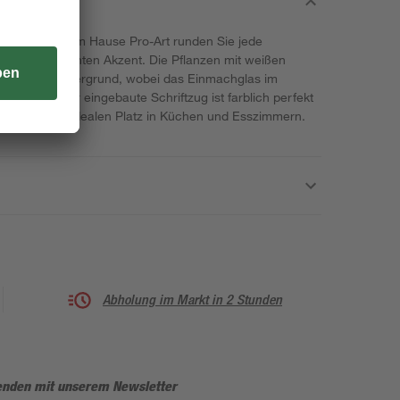
althy" aus dem Hause Pro-Art runden Sie jede
en ihr einen bunten Akzent. Die Pflanzen mit weißen
n dunklen Untergrund, wobei das Einmachglas im
sst. Auch der eingebaute Schriftzug ist farblich perfekt
rt ihm einen idealen Platz in Küchen und Esszimmern.
Abholung im Markt in 2 Stunden
enden mit unserem Newsletter