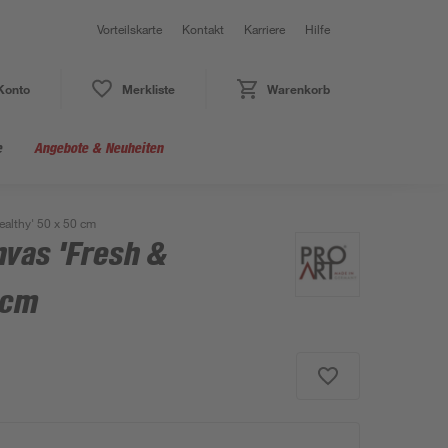
Vorteilskarte
Kontakt
Karriere
Hilfe
Konto
Merkliste
Warenkorb
e
Angebote & Neuheiten
althy' 50 x 50 cm
nvas 'Fresh &
 cm