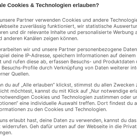
- 11 %
toom
Baueimer 12 l
Farbwanne mit Skal
26 x 32 cm
5 m
1
,
3
,
49
79
€
€
1,69 €