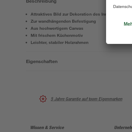
Beschreibung
Attraktives Bild zur Dekoration des Innenbereichs
Zur wandhängenden Befestigung
Aus hochwertigem Canvas
Mit frischem Küchenmotiv
Leichter, stabiler Holzrahmen
Eigenschaften
5 Jahre Garantie auf toom Eigenmarken
Wissen & Service
Unterne