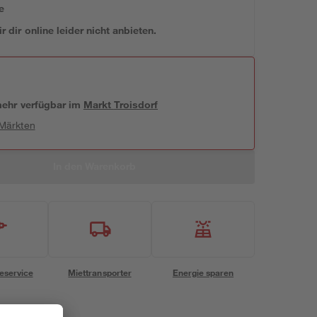
e
 dir online leider nicht anbieten.
 mehr verfügbar
im
Markt
Troisdorf
 Märkten
In den Warenkorb
eservice
Miettransporter
Energie sparen