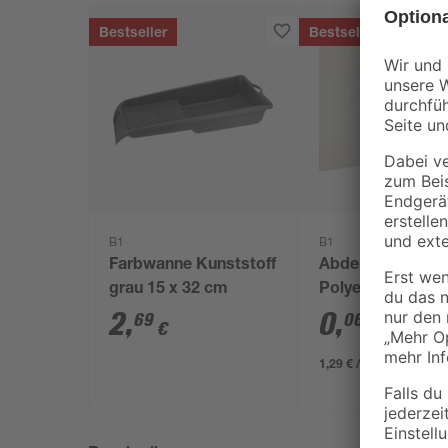
Bestseller
Bestseller
B1
B1
Farbwanne Kunststoff
Abdeckplane
grau 15 x 32 cm
Polyethylen
transparent 4 x 
2
,
0
,
69
06
€
€
/ m²
1,29 € / Pack