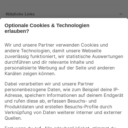
Nützliche Links
Bleib auf dem Laufenden mit unserem Newsletter
Der toom Newsletter: Keine Angebote und Aktionen mehr verpassen!
Zur Newsletter Anmeldung
Folge uns
Zahlungsarten
Versandarten
Sicher einkaufen