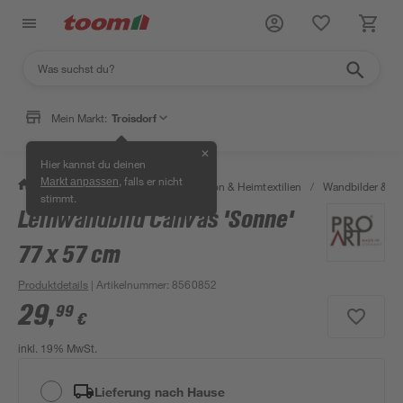
Mein Markt:
Troisdorf
✕
Hier kannst du deinen
, falls er nicht
Markt anpassen
/
Wohnen & Haushalt
/
Dekoration & Heimtextilien
/
Wandbilder & W
stimmt.
Leinwandbild Canvas 'Sonne'
77 x 57 cm
Produktdetails
| Artikelnummer
:
8560852
29
,
99
€
inkl. 19% MwSt.
Lieferung nach Hause