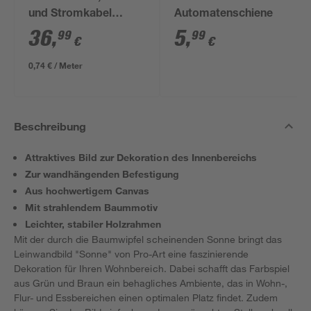
und Stromkabel
Automatenschiene
NYM-J 3x1,5mm² 50
36
,
5
,
99
99
€
€
m
0,74 € / Meter
Beschreibung
Attraktives Bild zur Dekoration des Innenbereichs
Zur wandhängenden Befestigung
Aus hochwertigem Canvas
Mit strahlendem Baummotiv
Leichter, stabiler Holzrahmen
Mit der durch die Baumwipfel scheinenden Sonne bringt das
Leinwandbild "Sonne" von Pro-Art eine faszinierende
Dekoration für Ihren Wohnbereich. Dabei schafft das Farbspiel
aus Grün und Braun ein behagliches Ambiente, das in Wohn-,
Flur- und Essbereichen einen optimalen Platz findet. Zudem