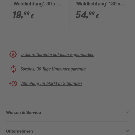
'Waldlichtung', 30 x 80
'Waldlichtung' 130 x
cm
60 cm
19
,
54
,
99
99
€
€
5 Jahre Garantie auf toom Eigenmarken
Sorglos, 90 Tage Umtauschgarantie
Abholung im Markt in 2 Stunden
Wissen & Service
Unternehmen