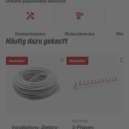
Unsere passenden Services
Handwerksservice
Mietgeräteservice
Miettra
Häufig dazu gekauft
Bestseller
Bestseller
REV Ritter
Installations-,Elektro-
3-Phasen-