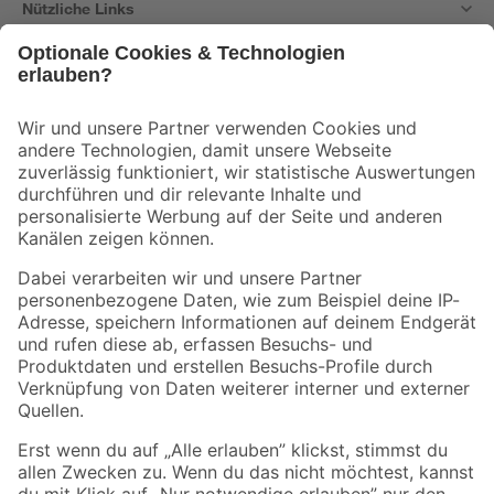
Nützliche Links
Bleib auf dem Laufenden mit unserem Newsletter
Der toom Newsletter: Keine Angebote und Aktionen mehr verpassen!
Zur Newsletter Anmeldung
Folge uns
Zahlungsarten
Versandarten
Sicher einkaufen