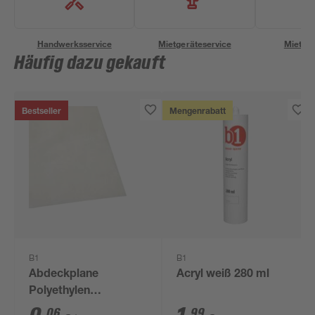
Handwerksservice
Mietgeräteservice
Miettra
Häufig dazu gekauft
Bestseller
Mengenrabatt
B1
B1
Abdeckplane
Acryl weiß 280 ml
Polyethylen
transparent 4 x 5 m
06
99