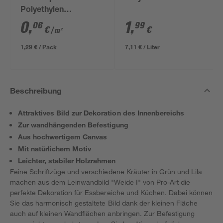
Polyethylen
transparent 4 x 5 m
0
,
1
,
06
99
€
€
/ m²
1,29 € / Pack
7,11 € / Liter
Beschreibung
Attraktives Bild zur Dekoration des Innenbereichs
Zur wandhängenden Befestigung
Aus hochwertigem Canvas
Mit natürlichem Motiv
Leichter, stabiler Holzrahmen
Feine Schriftzüge und verschiedene Kräuter in Grün und Lila
machen aus dem Leinwandbild "Weide I" von Pro-Art die
perfekte Dekoration für Essbereiche und Küchen. Dabei können
Sie das harmonisch gestaltete Bild dank der kleinen Fläche
auch auf kleinen Wandflächen anbringen. Zur Befestigung