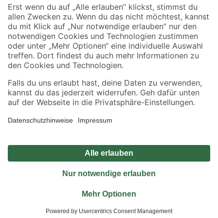
Sicher einkaufen
Jetzt die toom-App herunterladen
Alle Preisangaben in EUR inkl. gesetzl. MwSt.. Die dargestellten Angebote sind unter
Umständen nicht in allen Märkten verfügbar. Die angegebenen Verfügbarkeiten beziehen
sich auf den unter "Mein Markt" ausgewählten toom Baumarkt. Alle Angebote und
Produkte nur solange der Vorrat reicht.
*Paketversand ab 59 € versandkostenfrei, gilt nicht für Artikel mit Speditionsversand, hier
fallen zusätzliche Versandkosten an.
Datenschutz
Privatsphäre
Impressum
AGB
Nutzungsbedingungen
Widerrufsrecht
Vertrag widerrufen
Barrierefreiheit
© 2026 toom Baumarkt GmbH