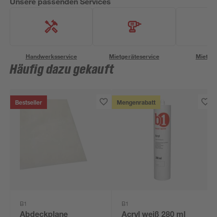
Unsere passenden Services
Handwerksservice
Mietgeräteservice
Miettra
Häufig dazu gekauft
Bestseller
Mengenrabatt
B1
B1
Abdeckplane
Acryl weiß 280 ml