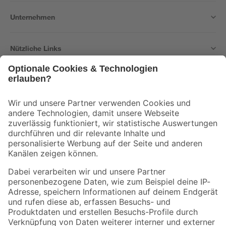
Unternehmen
Nützliche Links
Bleib auf dem Laufenden mit unserem Newsletter
Der toom Newsletter: Keine Angebote und Aktionen mehr verpassen!
Zur Newsletter Anmeldung
Folge uns
Zahlungsarten
Versandarten