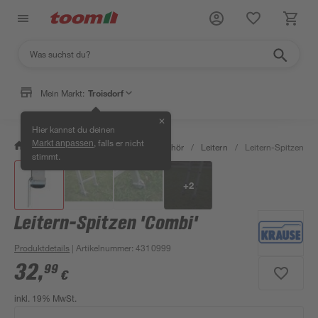
Mein Markt:
Troisdorf
✕
Hier kannst du deinen
, falls er nicht
Markt anpassen
/
Bauen & Renovieren
/
Bauzubehör
/
Leitern
/
Leitern-Spitzen 'C
stimmt.
+
2
Leitern-Spitzen 'Combi'
Produktdetails
| Artikelnummer
:
4310999
32
,
99
€
inkl. 19% MwSt.