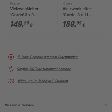
Krause
Krause
Vielzweckleiter
Vielzweckleiter
'Corda' 3 x 9
'Corda' 3 x 11
Sprossen
Sprossen
149
,
189
,
99
99
€
€
5 Jahre Garantie auf toom Eigenmarken
Sorglos, 90 Tage Umtauschgarantie
Abholung im Markt in 2 Stunden
Wissen & Service