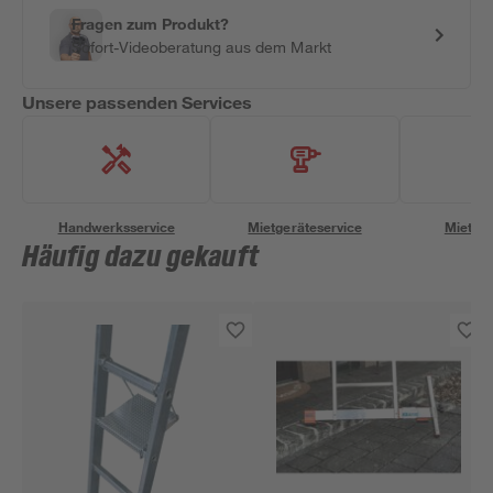
Fragen zum Produkt?
Sofort-Videoberatung aus dem Markt
Unsere passenden Services
Handwerksservice
Mietgeräteservice
Miettra
Häufig dazu gekauft