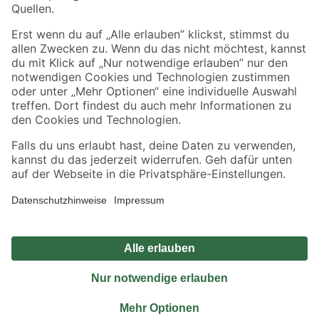
Sicher einkaufen
Jetzt die toom-App herunterladen
Alle Preisangaben in EUR inkl. gesetzl. MwSt.. Die dargestellten Angebote sind unter
Umständen nicht in allen Märkten verfügbar. Die angegebenen Verfügbarkeiten beziehen
sich auf den unter "Mein Markt" ausgewählten toom Baumarkt. Alle Angebote und
Produkte nur solange der Vorrat reicht.
*Paketversand ab 59 € versandkostenfrei, gilt nicht für Artikel mit Speditionsversand, hier
fallen zusätzliche Versandkosten an.
Datenschutz
Privatsphäre
Impressum
AGB
Nutzungsbedingungen
Widerrufsrecht
Vertrag widerrufen
Barrierefreiheit
© 2026 toom Baumarkt GmbH