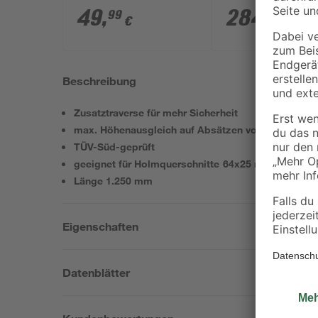
Ausgleich 'Combi'
'5000/5' LCD
49
,
284
,
99
99
€
€
Beschreibung
Zusatztraverse für mehr Sicherheit
max. Höhenausgleich auf Absätzen von 17 cm
TÜV-Süd-geprüft
geeignet für Holmquerschnitte 64x25 mm bis 97x
Länge 1.250 mm
Eigenschaften
Datenblätter