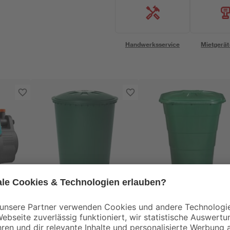
Handwerksservice
Mietgerät
GARANTIA
GARANTIA
Regentonne 'Basic-
Regentonne
Line' tannengrün 210 l
tannengrün 203 l mit