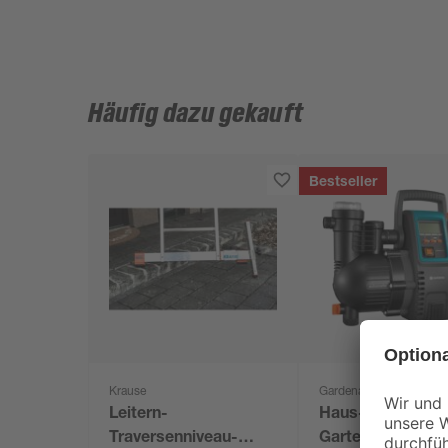
Häufig dazu gekauft
Bestseller
Krause
Gardena
Leitern-
Haus- und
Traversenniveau-
Gartenautomat