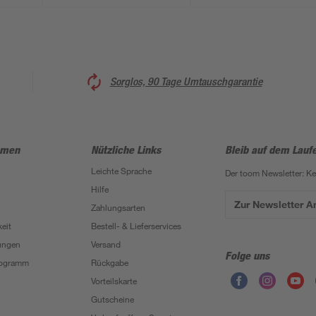
Sorglos, 90 Tage Umtauschgarantie
hmen
Nützliche Links
Bleib auf dem Lauf
Leichte Sprache
Der toom Newsletter: K
Hilfe
Zur Newsletter 
Zahlungsarten
eit
Bestell- & Lieferservices
ungen
Versand
Folge uns
Programm
Rückgabe
Vorteilskarte
Gutscheine