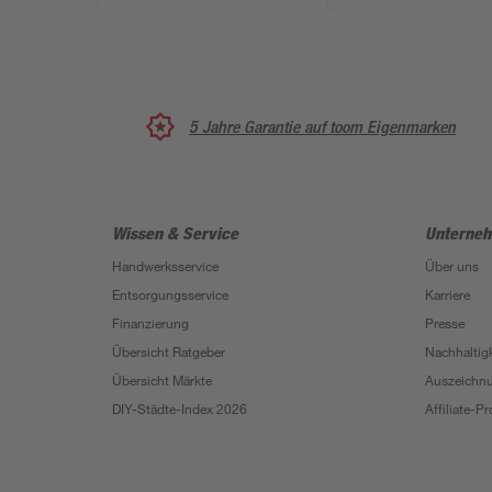
5 Jahre Garantie auf toom Eigenmarken
Wissen & Service
Unterne
Handwerksservice
Über uns
Entsorgungsservice
Karriere
Finanzierung
Presse
Übersicht Ratgeber
Nachhaltigk
Übersicht Märkte
Auszeichn
DIY-Städte-Index 2026
Affiliate-