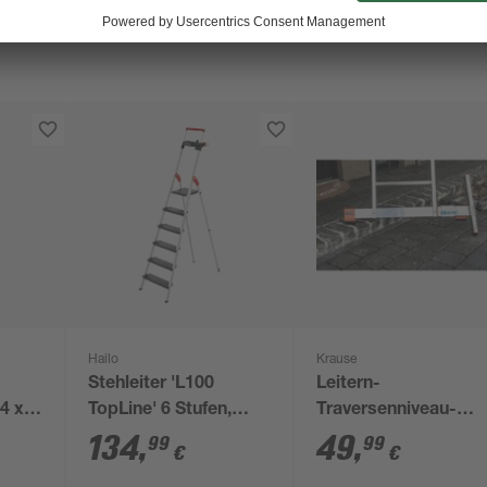
Hailo
Krause
Stehleiter 'L100
Leitern-
4 x 3
TopLine' 6 Stufen,
Traversenniveau-
silbern 128 cm
Ausgleich 'Combi'
134
,
49
,
99
99
€
€