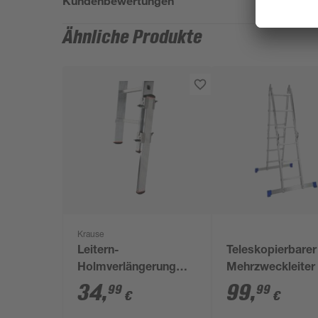
Kundenbewertungen
Ähnliche Produkte
Krause
Leitern-
Teleskopierbarer
Holmverlängerung
Mehrzweckleiter 
'Combi'
Sprossen, 3,3 m,
34
,
99
,
99
99
€
€
klappbar