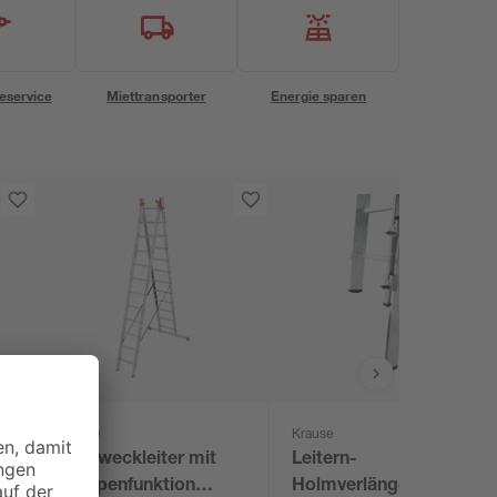
eservice
Miettransporter
Energie sparen
Krause
Krause
Vielzweckleiter mit
Leitern-
Treppenfunktion
Holmverlängerung