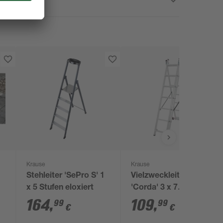
Krause
Krause
Stehleiter 'SePro S' 1
Vielzweckleiter
x 5 Stufen eloxiert
'Corda' 3 x 7
Sprossen
164
,
109
,
99
99
€
€