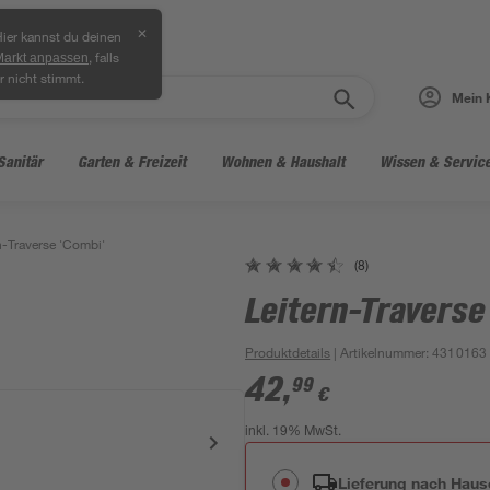
✕
ier kannst du deinen
, falls
Markt anpassen
r nicht stimmt.
Mein 
Sanitär
Garten & Freizeit
Wohnen & Haushalt
Wissen & Servic
n-Traverse 'Combi'
(8)
Leitern-Traverse
Produktdetails
| Artikelnummer
:
4310163
42
,
99
€
inkl. 19% MwSt.
Lieferung nach Haus