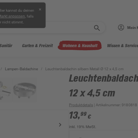
✕
ier kannst du deinen
, falls
Markt anpassen
r nicht stimmt.
Mein 
Sanitär
Garten & Freizeit
Wohnen & Haushalt
Wissen & Servic
/
Lampen-Baldachine
/
Leuchtenbaldachin silbern Metall Ø 12 x 4,5 cm
Leuchtenbaldachi
12 x 4,5 cm
Produktdetails
| Artikelnummer
:
9180818
13
,
99
€
inkl. 19% MwSt.