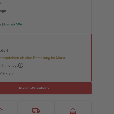
e
tage
 |
frei ab 59€
sdorf
 empfehlen dir eine Bestellung im Markt.
h hinterlegt
 Märkten
In den Warenkorb