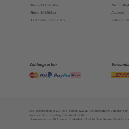
Übersicht Ratgeber
Nachhaltigk
Übersicht Märkte
Auszeichn
DIY-Städte-Index 2026
Affiliate-
Zahlungsarten
Versanda
Alle Preisangaben in EUR inkl. gesetzl. MwSt.. Die dargestellten Angebote 
und Produkte nur solange der Vorrat reicht.
*Paketversand ab 59 € versandkostenfrei, gilt nicht für Artikel mit Speditionsv