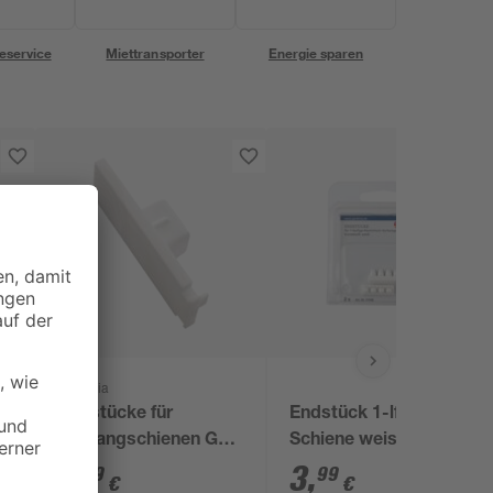
eservice
Miettransporter
Energie sparen
Gardinia
Endstücke für
Endstück 1-lfg. f. Alu-
0
Vorhangschienen GE
Schiene weiss
1 weiß 2 Stück
2
,
3
,
19
99
€
€