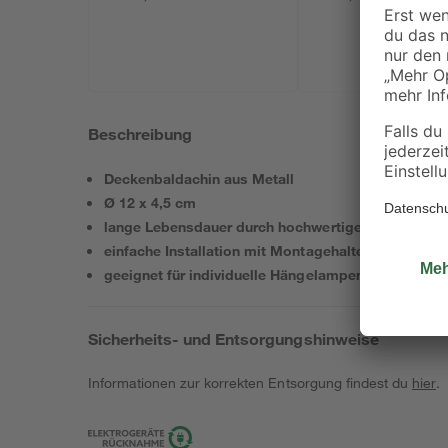
Beschreibung
Deckenbaldachin aus Metall
Ø 12 x 4,5 cm
lange Lebensdauer durch hochwertige Materialien
einfache Installation mit Montagehalterung
geeignet für individuelle Hängelampen
Sicherheits- und Entsorgungshinweise
Informationen zur korrekten Entsorgung findest du
hier
.