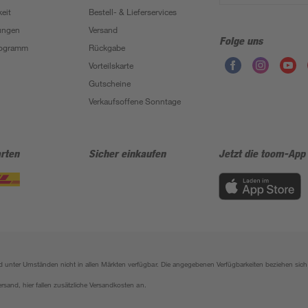
eit
Bestell- & Lieferservices
ungen
Versand
Folge uns
Programm
Rückgabe
Vorteilskarte
Gutscheine
Verkaufsoffene Sonntage
rten
Sicher einkaufen
Jetzt die toom-App
sind unter Umständen nicht in allen Märkten verfügbar. Die angegebenen Verfügbarkeiten beziehen s
ersand, hier fallen zusätzliche Versandkosten an.