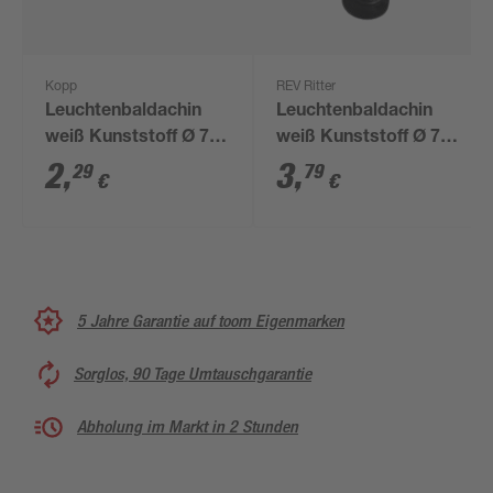
Kopp
REV Ritter
Leuchtenbaldachin
Leuchtenbaldachin
weiß Kunststoff Ø 7,5
weiß Kunststoff Ø 7 x
cm
2,4 cm
2
,
3
,
29
79
€
€
5 Jahre Garantie auf toom Eigenmarken
Sorglos, 90 Tage Umtauschgarantie
Abholung im Markt in 2 Stunden