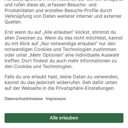
Zahlungsarten
Versandarten
Sicher einkaufen
Jetzt die toom-App herunterladen
Alle Preisangaben in EUR inkl. gesetzl. MwSt.. Die dargestellten Angebote sind unter
Umständen nicht in allen Märkten verfügbar. Die angegebenen Verfügbarkeiten beziehen
sich auf den unter "Mein Markt" ausgewählten toom Baumarkt. Alle Angebote und
Produkte nur solange der Vorrat reicht.
*Paketversand ab 59 € versandkostenfrei, gilt nicht für Artikel mit Speditionsversand, hier
fallen zusätzliche Versandkosten an.
Datenschutz
Privatsphäre
Impressum
AGB
Nutzungsbedingungen
Widerrufsrecht
Vertrag widerrufen