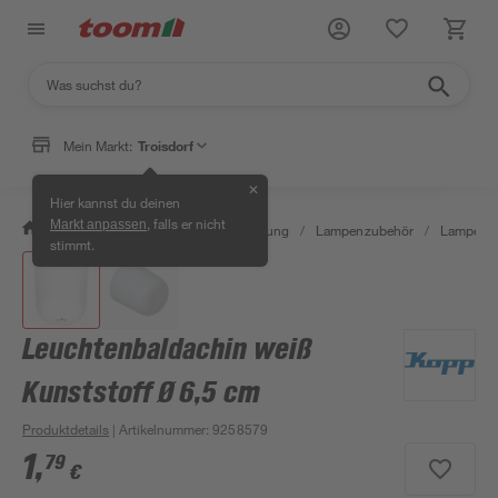
Mein Markt:
Troisdorf
✕
Hier kannst du deinen
, falls er nicht
Markt anpassen
/
Wohnen & Haushalt
/
Beleuchtung
/
Lampenzubehör
/
Lampen-B
stimmt.
Leuchtenbaldachin weiß
Kunststoff Ø 6,5 cm
Produktdetails
| Artikelnummer
:
9258579
1
,
79
€