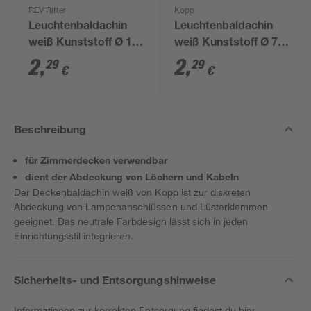
REV Ritter
Kopp
Leuchtenbaldachin
Leuchtenbaldachin
weiß Kunststoff Ø 12
weiß Kunststoff Ø 7,5
x 5,8 cm
cm
2
,
2
,
29
29
€
€
Beschreibung
für Zimmerdecken verwendbar
dient der Abdeckung von Löchern und Kabeln
Der Deckenbaldachin weiß von Kopp ist zur diskreten
Abdeckung von Lampenanschlüssen und Lüsterklemmen
geeignet. Das neutrale Farbdesign lässt sich in jeden
Einrichtungsstil integrieren.
Sicherheits- und Entsorgungshinweise
Informationen zur korrekten Entsorgung findest du
hier
.