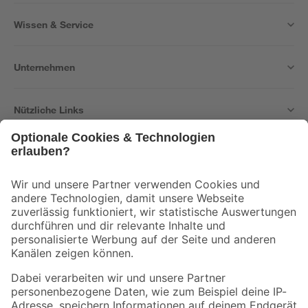
Wissen & Service
Unternehmen
Nützliche Links
Bleib auf dem Laufenden mit unserem Newsletter
Der toom Newsletter: Keine Angebote und Aktionen mehr verpassen!
Zur Newsletter Anmeldung
Folge uns