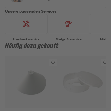
Unsere passenden Services
Handwerksservice
Mietgeräteservice
Miettra
Häufig dazu gekauft