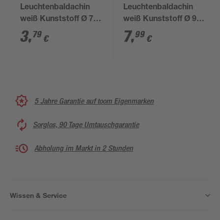
Leuchtenbaldachin
Leuchtenbaldachin
weiß Kunststoff Ø 7 x
weiß Kunststoff Ø 9,8
2,4 cm
x 2,2 cm
3
,
7
,
79
99
€
€
5 Jahre Garantie auf toom Eigenmarken
Sorglos, 90 Tage Umtauschgarantie
Abholung im Markt in 2 Stunden
Wissen & Service