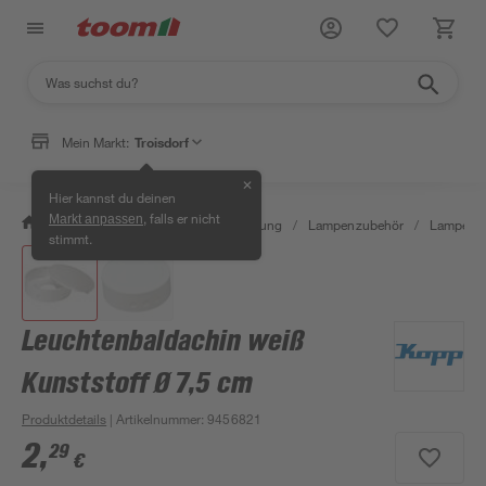
Mein Markt:
Troisdorf
✕
Hier kannst du deinen
, falls er nicht
Markt anpassen
/
Wohnen & Haushalt
/
Beleuchtung
/
Lampenzubehör
/
Lampen-B
stimmt.
Leuchtenbaldachin weiß
Kunststoff Ø 7,5 cm
Produktdetails
| Artikelnummer
:
9456821
2
,
29
€