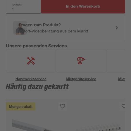
Anzahl:
In den Warenkorb
Fragen zum Produkt?
Sofort-Videoberatung aus dem Markt
Unsere passenden Services
Handwerksservice
Mietgeräteservice
Miettra
Häufig dazu gekauft
Mengenrabatt