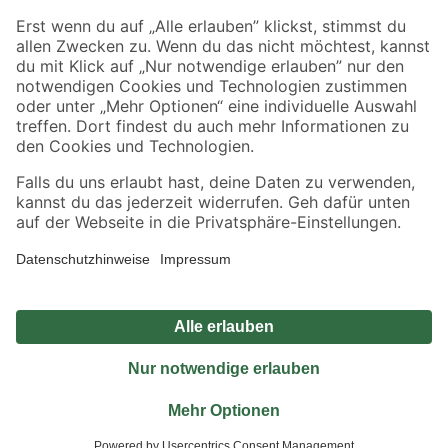
Sicher einkaufen
Jetzt die toom-App herunterladen
Alle Preisangaben in EUR inkl. gesetzl. MwSt.. Die dargestellten Angebote sind unter
Umständen nicht in allen Märkten verfügbar. Die angegebenen Verfügbarkeiten beziehen
sich auf den unter "Mein Markt" ausgewählten toom Baumarkt. Alle Angebote und
Produkte nur solange der Vorrat reicht.
*Paketversand ab 59 € versandkostenfrei, gilt nicht für Artikel mit Speditionsversand, hier
fallen zusätzliche Versandkosten an.
Datenschutz
Privatsphäre
Impressum
AGB
Nutzungsbedingungen
Widerrufsrecht
Vertrag widerrufen
Barrierefreiheit
© 2026 toom Baumarkt GmbH