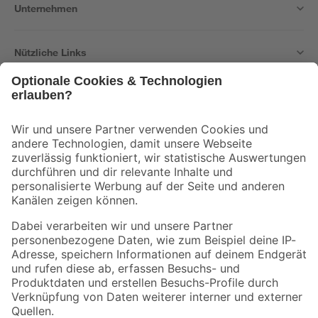
Unternehmen
Nützliche Links
Bleib auf dem Laufenden mit unserem Newsletter
Der toom Newsletter: Keine Angebote und Aktionen mehr verpassen!
Zur Newsletter Anmeldung
Folge uns
Zahlungsarten
Versandarten